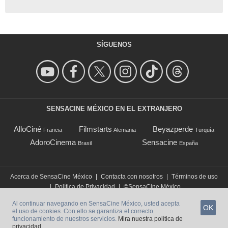
SÍGUENOS
SENSACINE MÉXICO EN EL EXTRANJERO
AlloCiné
Filmstarts
Beyazperde
Francia
Alemania
Turquía
AdoroCinema
Sensacine
Brasil
España
Acerca de SensaCine México
|
Contacta con nosotros
|
Términos de uso
|
Política de Privacidad
|
©SensaCine México
Al continuar navegando en SensaCine México, usted acepta
OK
el uso de cookies. Con ello se garantiza el correcto
funcionamiento de nuestros servicios.
Mira nuestra política de
privacidad