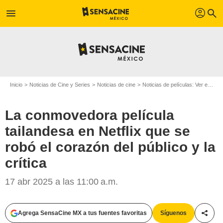
profil
menu
search
Inicio
Noticias de Cine y Series
Noticias de cine
Noticias de películas: Ver en la web
La conmovedora película
tailandesa en Netflix que se
robó el corazón del público y la
crítica
17 abr 2025 a las 11:00 a.m.
Agrega SensaCine MX a tus fuentes favoritas
Síguenos
Compa