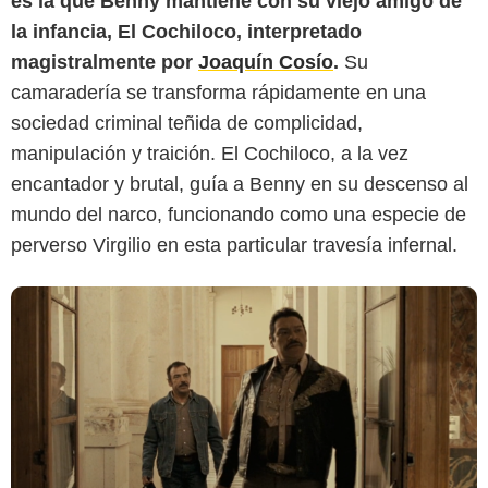
es la que Benny mantiene con su viejo amigo de
la infancia, El Cochiloco, interpretado
Bandidos Films
magistralmente por
Joaquín Cosío
.
Su
camaradería se transforma rápidamente en una
sociedad criminal teñida de complicidad,
manipulación y traición. El Cochiloco, a la vez
encantador y brutal, guía a Benny en su descenso al
mundo del narco, funcionando como una especie de
perverso Virgilio en esta particular travesía infernal.