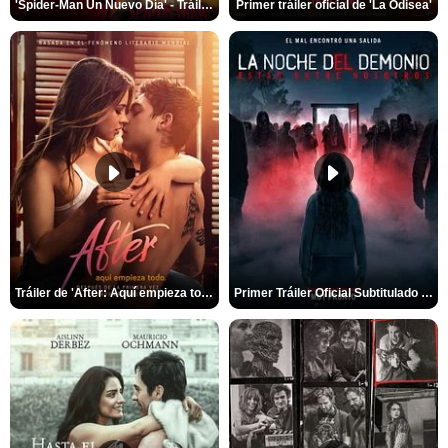
'Spider-Man Un Nuevo Día' - Tráiler oficial subtitulado
Primer tráiler oficial de 'La Odisea'
Tráiler de 'After: Aquí empieza todo'
Primer Tráiler Oficial Subtitulado de 'La Noche Del Demonio: Están Entre Nosotros'