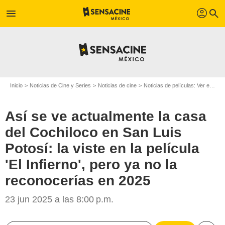
profil
menu
search
Inicio
Noticias de Cine y Series
Noticias de cine
Noticias de películas: Ver en la web
Así se ve actualmente la casa
del Cochiloco en San Luis
Potosí: la viste en la película
'El Infierno', pero ya no la
reconocerías en 2025
23 jun 2025 a las 8:00 p.m.