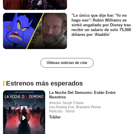
"Lo único que dije fue: 'Yo no
hago eso": Robin Williams se
sintió engañado por Disney tras
recibir un salario de solo 75,000
dólares por 'Aladdín'
Últimas noticias de cine
Estrenos más esperados
La Noche Del Demonio: Están Entre
Nosotros
director Jacob Chase
con Amelia Eve, Brandon Perea
Película - Terror
Tráiler