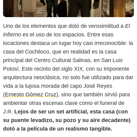
Uno de los elementos que dotó de verosimilitud a
El
infierno
es el uso de los espacios. Entre esas
locaciones destaca un lugar hoy casi irreconocible: la
casa del Cochiloco, que en realidad es la casa
principal del Centro Cultural Salinas, en San Luis
Potosí. Este recinto del siglo XIX, con su imponente
Sistema de Información Cultural México / Bandidos Films
arquitectura neoclásica, no solo fue utilizado para dar
vida a la lujosa morada del capo José Reyes
(
Ernesto Gómez Cruz
), sino que también sirvió para
ambientar otras escenas clave como el funeral de
J.R.
Lejos de ser un set artificial, esta casa (con
su puente levadizo, su pozo y su aire decadente)
dotó a la película de un realismo tangible.