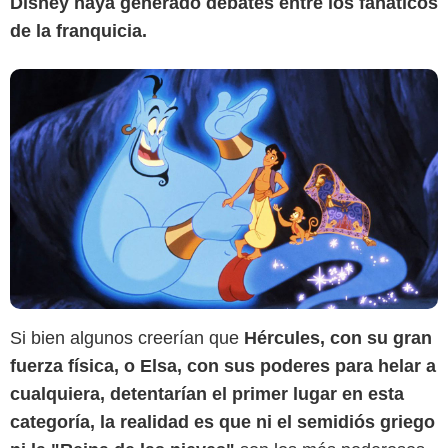
Disney haya generado debates entre los fanáticos
de la franquicia.
Si bien algunos creerían que
Hércules, con su gran
fuerza física, o Elsa, con sus poderes para helar a
Disney
cualquiera, detentarían el primer lugar en esta
categoría, la realidad es que ni el semidiós griego