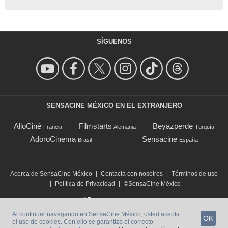
SÍGUENOS
SENSACINE MÉXICO EN EL EXTRANJERO
AlloCiné
Filmstarts
Beyazperde
Francia
Alemania
Turquía
AdoroCinema
Sensacine
Brasil
España
Acerca de SensaCine México
|
Contacta con nosotros
|
Términos de uso
|
Política de Privacidad
|
©SensaCine México
Al continuar navegando en SensaCine México, usted acepta
OK
el uso de cookies. Con ello se garantiza el correcto