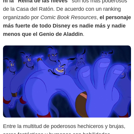
ni la "Reina de las nieves"
son los más poderosos
de la Casa del Ratón. De acuerdo con un ranking
organizado por
Comic Book Resources
,
el personaje
más fuerte de todo Disney es nadie más y nadie
menos que el Genio de Aladdin
.
Entre la multitud de poderosos hechiceros y brujas,
Disney