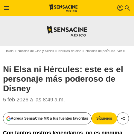
profil
menu
search
Inicio
Noticias de Cine y Series
Noticias de cine
Noticias de películas: Ver en la web
Ni Elsa ni Hércules: este es el
personaje más poderoso de
Disney
5 feb 2026 a las 8:49 a.m.
Agrega SensaCine MX a tus fuentes favoritas
Síguenos
Compa
Con tantos rostros legendarios, no es ninguna