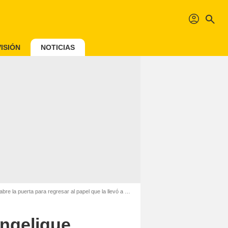
profil
search
ISIÓN
NOTICIAS
ra regresar al papel que la llevó a la fama, “Si, estaría lindo”
Angelique