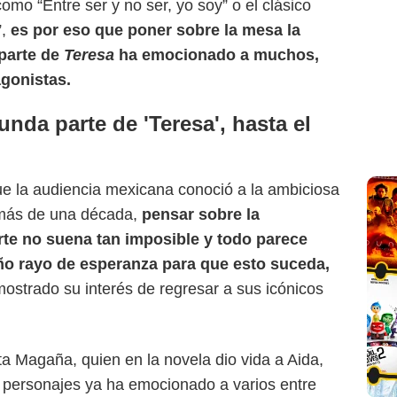
omo “Entre ser y no ser, yo soy” o el clásico
”,
es por eso que poner sobre la mesa la
parte de
Teresa
ha emocionado a muchos,
agonistas.
nda parte de 'Teresa', hasta el
 la audiencia mexicana conoció a la ambiciosa
 más de una década,
pensar sobre la
rte no suena tan imposible y todo parece
o rayo de esperanza para que esto suceda,
mostrado su interés de regresar a sus icónicos
Televisa
ta Magaña, quien en la novela dio vida a Aida,
us personajes ya ha emocionado a varios entre