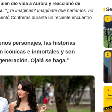
uien dio vida a Aurora y reaccionó de
Se
ea
:
"¿Te imaginas? Imagínate qué haríamos, no
entó Contreras durante un reciente encuentro
1
nos personajes, las historias
n icónicas e inmortales y son
2
generación. Ojalá se haga.
3