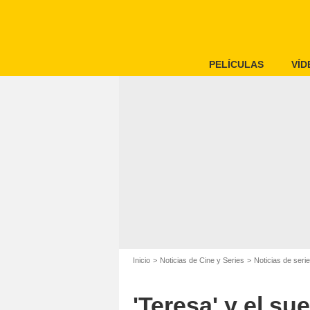
PELÍCULAS
VÍD
Inicio
Noticias de Cine y Series
Noticias de seri
'Teresa' y el s