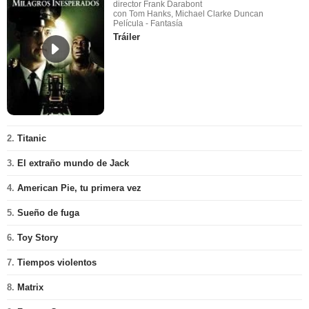
director Frank Darabont
con Tom Hanks, Michael Clarke Duncan
Película - Fantasía
Tráiler
2.
Titanic
3.
El extraño mundo de Jack
4.
American Pie, tu primera vez
5.
Sueño de fuga
6.
Toy Story
7.
Tiempos violentos
8.
Matrix