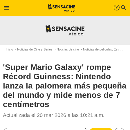
profil
menu
search
Inicio
Noticias de Cine y Series
Noticias de cine
Noticias de películas: Estreno de película
'Super Mario Galaxy' rompe
Récord Guinness: Nintendo
lanza la palomera más pequeña
del mundo y mide menos de 7
centímetros
Actualizada el 20 mar 2026 a las 10:21 a.m.