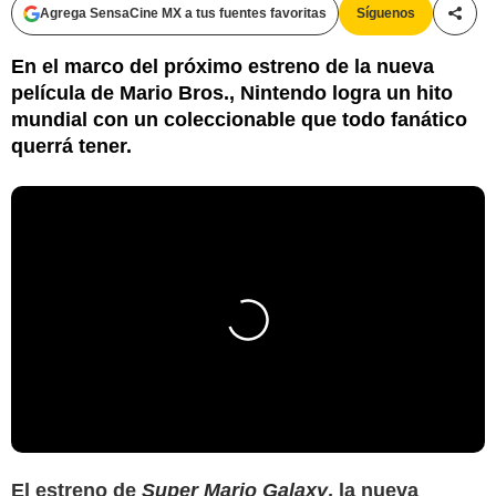
Agrega SensaCine MX a tus fuentes favoritas
Síguenos
Compa
En el marco del próximo estreno de la nueva
película de Mario Bros., Nintendo logra un hito
mundial con un coleccionable que todo fanático
querrá tener.
El estreno de
Super Mario Galaxy
, la nueva