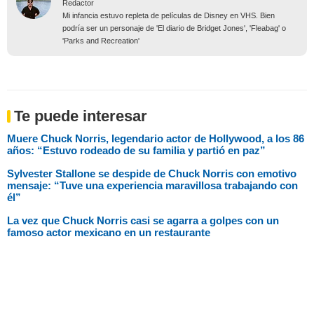
Redactor
Mi infancia estuvo repleta de películas de Disney en VHS. Bien
podría ser un personaje de 'El diario de Bridget Jones', 'Fleabag' o
'Parks and Recreation'
Te puede interesar
Muere Chuck Norris, legendario actor de Hollywood, a los 86
años: “Estuvo rodeado de su familia y partió en paz”
Sylvester Stallone se despide de Chuck Norris con emotivo
mensaje: “Tuve una experiencia maravillosa trabajando con
él”
La vez que Chuck Norris casi se agarra a golpes con un
famoso actor mexicano en un restaurante