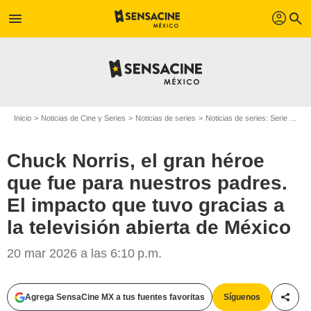
profil
menu
search
Inicio
Noticias de Cine y Series
Noticias de series
Noticias de series: Serie de televisión
Chuck Norris, el gran héroe
que fue para nuestros padres.
El impacto que tuvo gracias a
la televisión abierta de México
20 mar 2026 a las 6:10 p.m.
Agrega SensaCine MX a tus fuentes favoritas
Síguenos
Compa