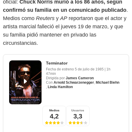
oficial:
Chuck Norris murió a los 86 años, según
confirmó su familia en un comunicado publicado
.
Medios como
Reuters
y
AP
reportaron que el actor y
artista marcial falleció el jueves 19 de marzo, y que
su familia pidió mantener en privado las
circunstancias.
Terminator
Fecha de estreno
5 de julio de 1985
|
1h
47min
Dirigida por
James Cameron
Con
Arnold Schwarzenegger
,
Michael Biehn
,
Linda Hamilton
Medios
Usuarios
4,2
3,3