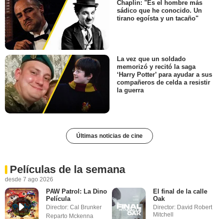
Chaplin: "Es el hombre más
sádico que he conocido. Un
tirano egoísta y un tacaño"
La vez que un soldado
memorizó y recitó la saga
‘Harry Potter’ para ayudar a sus
compañeros de celda a resistir
la guerra
Últimas noticias de cine
Películas de la semana
desde 7 ago 2026
PAW Patrol: La Dino
El final de la calle
Película
Oak
Director: Cal Brunker
Director: David Robert
Mitchell
Reparto Mckenna