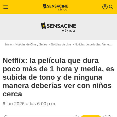
profil
menu
search
Inicio
Noticias de Cine y Series
Noticias de cine
Noticias de películas: Ver en la web
Netflix: la película que dura
poco más de 1 hora y media, es
subida de tono y de ninguna
manera deberías ver con niños
cerca
6 jun 2026 a las 6:00 p.m.