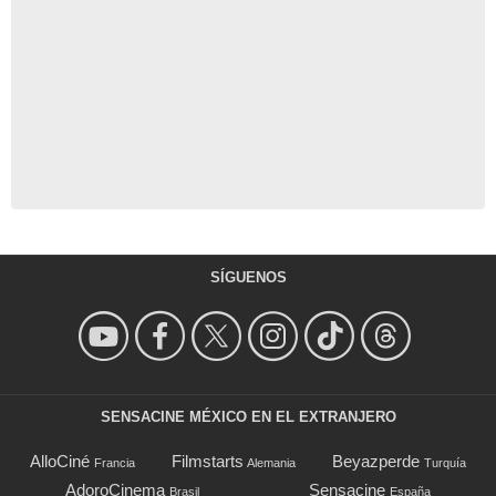
SÍGUENOS
SENSACINE MÉXICO EN EL EXTRANJERO
AlloCiné
Filmstarts
Beyazperde
Francia
Alemania
Turquía
AdoroCinema
Sensacine
Brasil
España