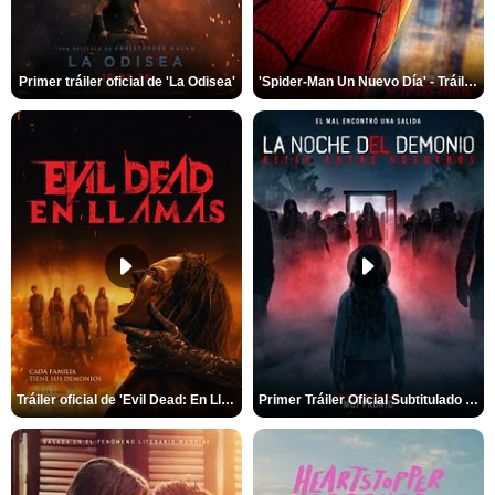
Primer tráiler oficial de 'La Odisea'
'Spider-Man Un Nuevo Día' - Tráiler oficial subtitulado
Tráiler oficial de 'Evil Dead: En Llamas'
Primer Tráiler Oficial Subtitulado de 'La Noche Del Demonio: Están Entre Nosotros'