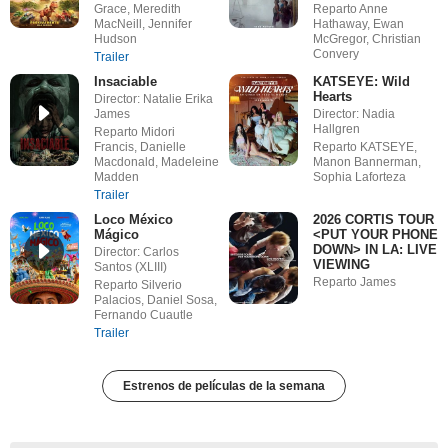
Grace, Meredith
Reparto Anne
MacNeill, Jennifer
Hathaway, Ewan
Hudson
McGregor, Christian
Convery
Trailer
Insaciable
KATSEYE: Wild
Hearts
Director: Natalie Erika
James
Director: Nadia
Hallgren
Reparto Midori
Francis, Danielle
Reparto KATSEYE,
Macdonald, Madeleine
Manon Bannerman,
Madden
Sophia Laforteza
Trailer
Loco México
2026 CORTIS TOUR
Mágico
<PUT YOUR PHONE
DOWN> IN LA: LIVE
Director: Carlos
VIEWING
Santos (XLIII)
Reparto James
Reparto Silverio
Palacios, Daniel Sosa,
Fernando Cuautle
Trailer
Estrenos de películas de la semana