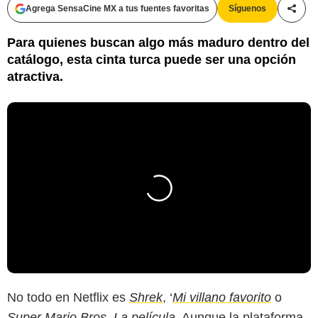
Agrega SensaCine MX a tus fuentes favoritas
Síguenos
Compa
Para quienes buscan algo más maduro dentro del
catálogo, esta cinta turca puede ser una opción
atractiva.
No todo en Netflix es
Shrek
, ‘
Mi villano favorito
o
Super Mario Bros. La película
. Aunque la plataforma