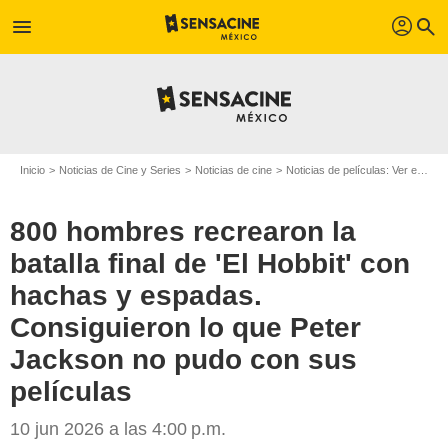
profil
menu
search
Inicio
Noticias de Cine y Series
Noticias de cine
Noticias de películas: Ver en la web
800 hombres recrearon la
batalla final de 'El Hobbit' con
hachas y espadas.
Consiguieron lo que Peter
Jackson no pudo con sus
películas
10 jun 2026 a las 4:00 p.m.