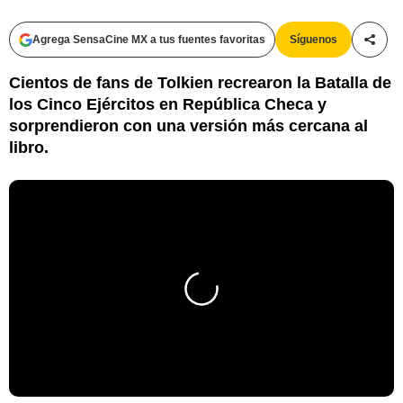
Agrega SensaCine MX a tus fuentes favoritas
Síguenos
Compa
Cientos de fans de Tolkien recrearon la Batalla de
los Cinco Ejércitos en República Checa y
sorprendieron con una versión más cercana al
libro.