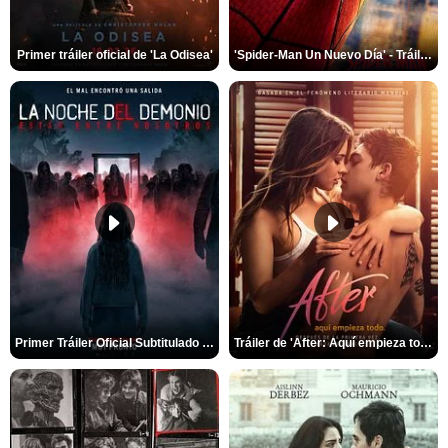
Primer tráiler oficial de 'La Odisea'
'Spider-Man Un Nuevo Día' - Tráiler oficial subtitulado
Primer Tráiler Oficial Subtitulado de 'La Noche Del Demonio: Están Entre Nosotros'
Tráiler de 'After: Aquí empieza todo'