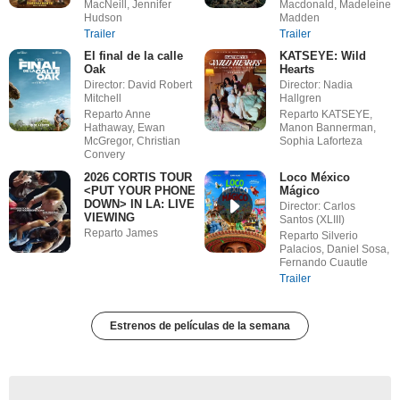
MacNeill, Jennifer
Macdonald, Madeleine
Hudson
Madden
Trailer
Trailer
El final de la calle
KATSEYE: Wild
Oak
Hearts
Director: David Robert
Director: Nadia
Mitchell
Hallgren
Reparto Anne
Reparto KATSEYE,
Hathaway, Ewan
Manon Bannerman,
McGregor, Christian
Sophia Laforteza
Convery
2026 CORTIS TOUR
Loco México
<PUT YOUR PHONE
Mágico
DOWN> IN LA: LIVE
Director: Carlos
VIEWING
Santos (XLIII)
Reparto James
Reparto Silverio
Palacios, Daniel Sosa,
Fernando Cuautle
Trailer
Estrenos de películas de la semana