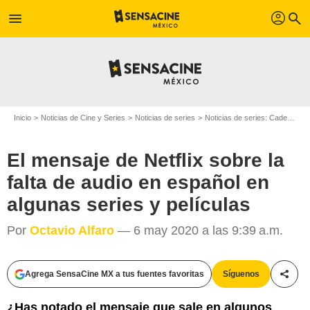
profil
menu
search
Inicio
Noticias de Cine y Series
Noticias de series
Noticias de series: Cadenas
El mensaje de Netflix sobre la
falta de audio en español en
algunas series y películas
Por
Octavio Alfaro
— 6 may 2020 a las 9:39 a.m.
Agrega SensaCine MX a tus fuentes favoritas
Síguenos
Compa
¿Has notado el mensaje que sale en algunos