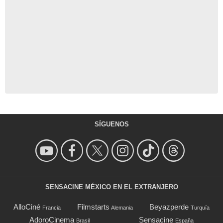
SÍGUENOS
SENSACINE MÉXICO EN EL EXTRANJERO
AlloCiné
Filmstarts
Beyazperde
Francia
Alemania
Turquía
AdoroCinema
Sensacine
Brasil
España