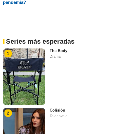
pandemia?
Series más esperadas
The Body
1
Drama
Colisión
2
Telenovela