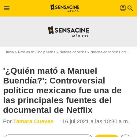
profil
menu
search
Inicio
Noticias de Cine y Series
Noticias de series
Noticias de series: Gente
'¿Q
'¿Quién mató a Manuel
Buendía?': Controversial
político mexicano fue una de
las principales fuentes del
documental de Netflix
Por
Tamara Cuevas
— 16 jul 2021 a las 10:30 a.m.