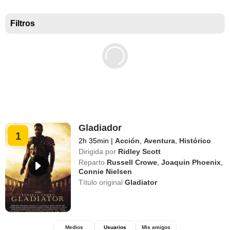
Taquilla EEUU
Filtros
Gladiador
1
2h 35min
|
Acción
,
Aventura
,
Histórico
Dirigida por
Ridley Scott
Reparto
Russell Crowe
,
Joaquin Phoenix
,
Connie Nielsen
Título original
Gladiator
Medios
Usuarios
Mis amigos