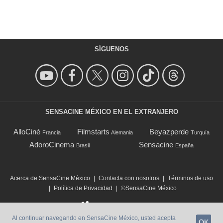
SÍGUENOS
SENSACINE MÉXICO EN EL EXTRANJERO
AlloCiné
Filmstarts
Beyazperde
Francia
Alemania
Turquía
AdoroCinema
Sensacine
Brasil
España
Acerca de SensaCine México
|
Contacta con nosotros
|
Términos de uso
|
Política de Privacidad
|
©SensaCine México
Al continuar navegando en SensaCine México, usted acepta
OK