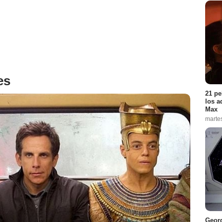
es
21 pe
los a
Max
marte
Georg