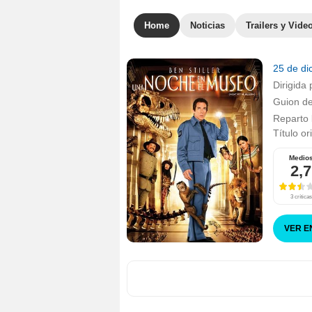
Home
Noticias
Trailers y Vide
25 de d
Dirigida 
Guion d
Reparto
Título or
Medio
2,7
3 críticas
VER E