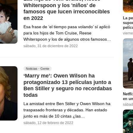
Whiterspoon y los 'niños' de
famosos que lucen irreconocibles
en 2022
La pe
supon
Esa frase de ‘el tiempo pasa volando’ sí aplicó
pelíc
para los hijos de Tom Cruise, Reese
vierne
Whiterspoon y los de algunos otros famosos…
sábado, 31 de diciembre de 2022
Noticias - Gente
‘Marry me’: Owen Wilson ha
protagonizado 13 películas junto a
Ben Stiller y seguro no recordabas
Netfl
todas
en un
La amistad entre Ben Stiller y Owen Wilson ha
sábad
traspasado fronteras y décadas. Han estado
junto es más de 10 cintas ¿las…
sábado, 12 de febrero de 2022