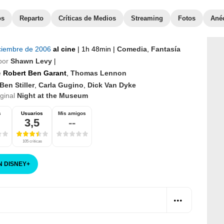
os
Reparto
Críticas de Medios
Streaming
Fotos
Ané
iciembre de 2006
al cine
|
1h 48min
|
Comedia
,
Fantasía
por
Shawn Levy
|
e
Robert Ben Garant
,
Thomas Lennon
Ben Stiller
,
Carla Gugino
,
Dick Van Dyke
iginal
Night at the Museum
s
Usuarios
Mis amigos
3,5
--
105 críticas
N DISNEY
+