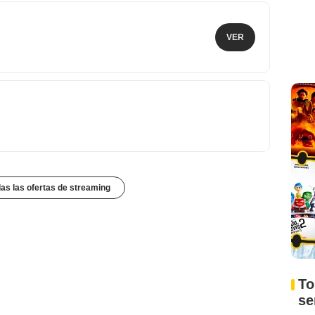
VER
das las ofertas de streaming
To
s