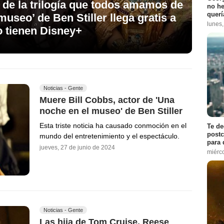
 de la trilogía que todos amamos de
no h
querí
useo’ de Ben Stiller llega gratis a
lunes
o tienen Disney+
Noticias - Gente
Muere Bill Cobbs, actor de 'Una
noche en el museo' de Ben Stiller
Esta triste noticia ha causado conmoción en el
Te de
postc
mundo del entretenimiento y el espectáculo.
para 
jueves, 27 de junio de 2024
miérco
Noticias - Gente
Las hija de Tom Cruise, Reese