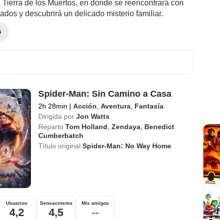
a Tierra de los Muertos, en donde se reencontrará con
dos y descubrirá un delicado misterio familiar.
G
Spider-Man: Sin Camino a Casa
2h 28min
|
Acción
,
Aventura
,
Fantasía
Dirigida por
Jon Watts
Reparto
Tom Holland
,
Zendaya
,
Benedict
Cumberbatch
Título original
Spider-Man: No Way Home
Usuarios
Sensacinemx
Mis amigos
4,2
4,5
--