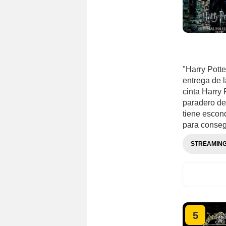
"Harry Potte
entrega de l
cinta Harry 
paradero de
tiene escon
para consegu
STREAMIN
5