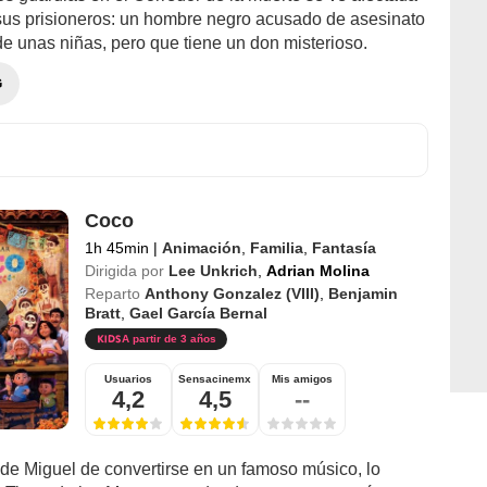
sus prisioneros: un hombre negro acusado de asesinato
de unas niñas, pero que tiene un don misterioso.
G
Coco
1h 45min
|
Animación
,
Familia
,
Fantasía
Dirigida por
Lee Unkrich
,
Adrian Molina
Reparto
Anthony Gonzalez (VIII)
,
Benjamin
Bratt
,
Gael García Bernal
A partir de 3 años
Usuarios
Sensacinemx
Mis amigos
4,2
4,5
--
de Miguel de convertirse en un famoso músico, lo