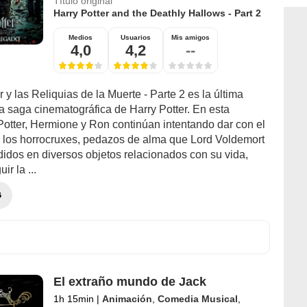
Título original
Harry Potter and the Deathly Hallows - Part 2
Medios
Usuarios
Mis amigos
4,0
4,2
--
r y las Reliquias de la Muerte - Parte 2 es la última
a saga cinematográfica de Harry Potter. En esta
Potter, Hermione y Ron continúan intentando dar con el
 los horrocruxes, pedazos de alma que Lord Voldemort
didos en diversos objetos relacionados con su vida,
ir la ...
G
El extraño mundo de Jack
1h 15min
|
Animación
,
Comedia Musical
,