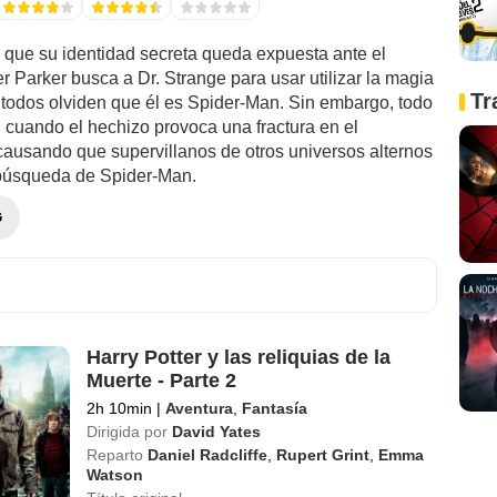
que su identidad secreta queda expuesta ante el
 Parker busca a Dr. Strange para usar utilizar la magia
Tr
 todos olviden que él es Spider-Man. Sin embargo, todo
, cuando el hechizo provoca una fractura en el
 causando que supervillanos de otros universos alternos
búsqueda de Spider-Man.
G
Harry Potter y las reliquias de la
Muerte - Parte 2
2h 10min
|
Aventura
,
Fantasía
Dirigida por
David Yates
Reparto
Daniel Radcliffe
,
Rupert Grint
,
Emma
Watson