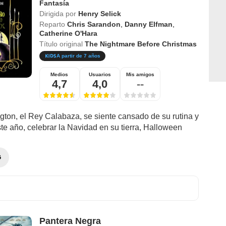
Fantasía
Dirigida por
Henry Selick
Reparto
Chris Sarandon
,
Danny Elfman
,
Catherine O'Hara
Título original
The Nightmare Before Christmas
A partir de 7 años
Medios
Usuarios
Mis amigos
4,7
4,0
--
gton, el Rey Calabaza, se siente cansado de su rutina y
te año, celebrar la Navidad en su tierra, Halloween
G
Pantera Negra