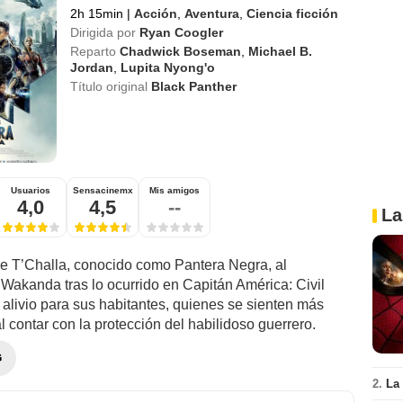
2h 15min
|
Acción
,
Aventura
,
Ciencia ficción
Dirigida por
Ryan Coogler
Reparto
Chadwick Boseman
,
Michael B.
Jordan
,
Lupita Nyong'o
Título original
Black Panther
Usuarios
Sensacinemx
Mis amigos
4,0
4,5
--
La
de T’Challa, conocido como Pantera Negra, al
 Wakanda tras lo ocurrido en Capitán América: Civil
 alivio para sus habitantes, quienes se sienten más
l contar con la protección del habilidoso guerrero.
G
2.
La