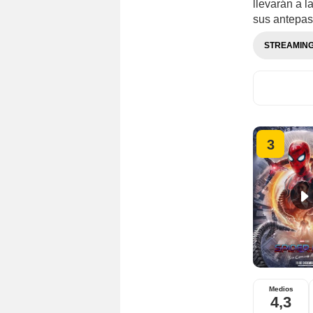
llevarán a l
sus antepasa
STREAMIN
3
Medios
4,3