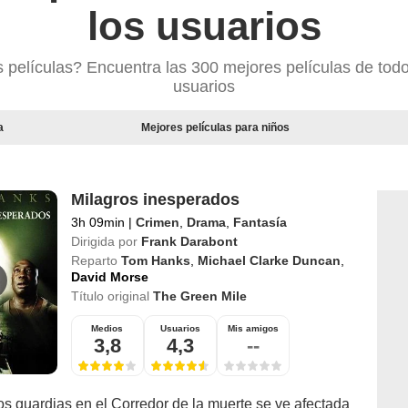
los usuarios
 películas? Encuentra las 300 mejores películas de todo
usuarios
a
Mejores películas para niños
Milagros inesperados
3h 09min
|
Crimen
,
Drama
,
Fantasía
Dirigida por
Frank Darabont
Reparto
Tom Hanks
,
Michael Clarke Duncan
,
David Morse
Título original
The Green Mile
Medios
Usuarios
Mis amigos
3,8
4,3
--
os guardias en el Corredor de la muerte se ve afectada