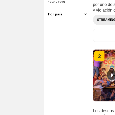
1990 - 1999
por uno de 
y violación 
Por país
EE.UU.
STREAMIN
2
Los deseos 