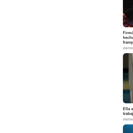
Firmó
hecho
franq
vierne
Ella 
traba
vierne