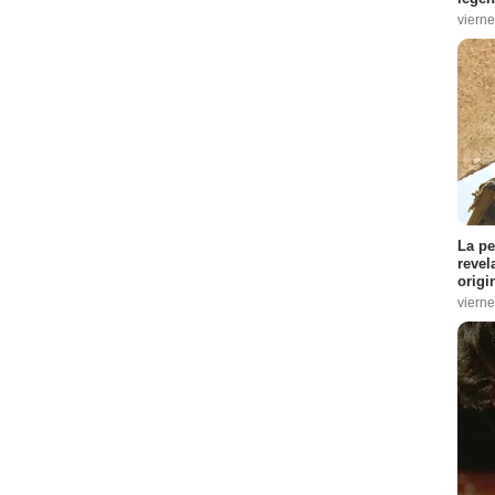
vierne
La pe
revel
origi
vierne