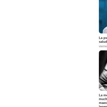
La ps
salud
vierne
La me
mucha
maest
legen