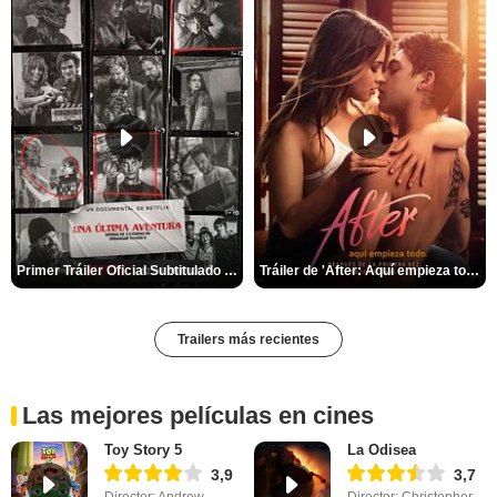
Primer Tráiler Oficial Subtitulado de 'Una última aventura: Detrás de cámaras de Stranger Things 5'
Tráiler de 'After: Aquí empieza todo'
Trailers más recientes
Las mejores películas en cines
Toy Story 5
La Odisea
3,9
3,7