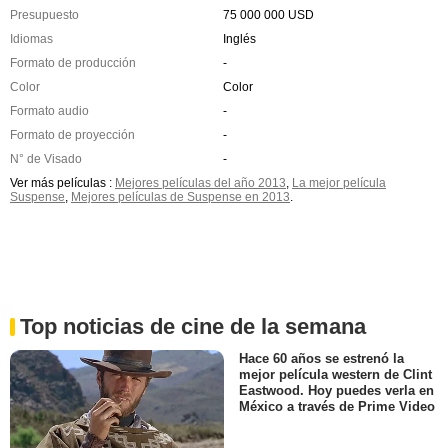
Presupuesto
75 000 000 USD
Idiomas
Inglés
Formato de producción
-
Color
Color
Formato audio
-
Formato de proyección
-
N° de Visado
-
Ver más películas :
Mejores películas del año 2013
,
La mejor película
Suspense
,
Mejores películas de Suspense en 2013
.
Top noticias de cine de la semana
Hace 60 años se estrenó la
mejor película western de Clint
Eastwood. Hoy puedes verla en
México a través de Prime Video