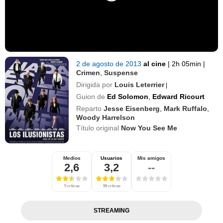
2 de agosto de 2013
al cine
|
2h 05min
|
Crimen
,
Suspense
Dirigida por
Louis Leterrier
|
Guion de
Ed Solomon
,
Edward Ricourt
Reparto
Jesse Eisenberg
,
Mark Ruffalo
,
Woody Harrelson
Título original
Now You See Me
Medios
Usuarios
Mis amigos
2,6
3,2
--
5 críticas
98 críticas
STREAMING