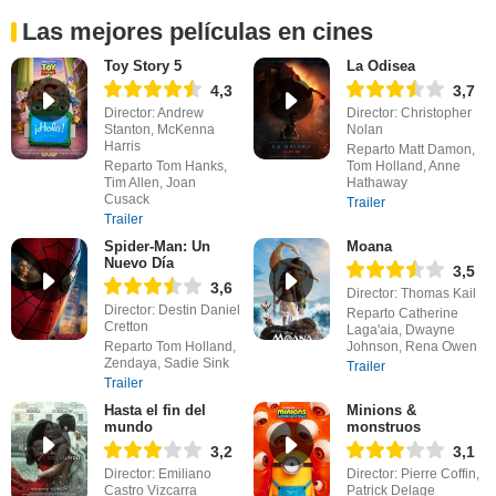
Las mejores películas en cines
Toy Story 5
La Odisea
4,3
3,7
Director: Andrew
Director: Christopher
Stanton, McKenna
Nolan
Harris
Reparto Matt Damon,
Reparto Tom Hanks,
Tom Holland, Anne
Tim Allen, Joan
Hathaway
Cusack
Trailer
Trailer
Spider-Man: Un
Moana
Nuevo Día
3,5
3,6
Director: Thomas Kail
Director: Destin Daniel
Reparto Catherine
Cretton
Laga'aia, Dwayne
Reparto Tom Holland,
Johnson, Rena Owen
Zendaya, Sadie Sink
Trailer
Trailer
Hasta el fin del
Minions &
mundo
monstruos
3,2
3,1
Director: Emiliano
Director: Pierre Coffin,
Castro Vizcarra
Patrick Delage