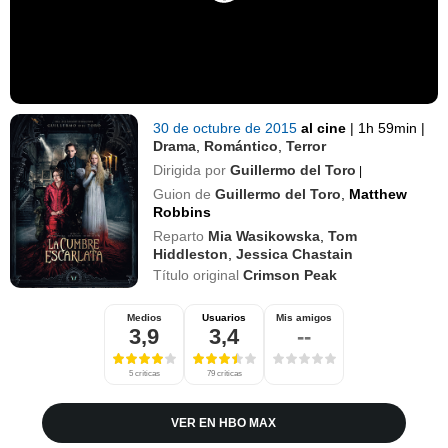
30 de octubre de 2015
al cine
|
1h 59min
|
Drama
,
Romántico
,
Terror
Dirigida por
Guillermo del Toro
|
Guion de
Guillermo del Toro
,
Matthew
Robbins
Reparto
Mia Wasikowska
,
Tom
Hiddleston
,
Jessica Chastain
Título original
Crimson Peak
Medios
Usuarios
Mis amigos
3,9
3,4
--
5 críticas
79 críticas
VER EN HBO MAX