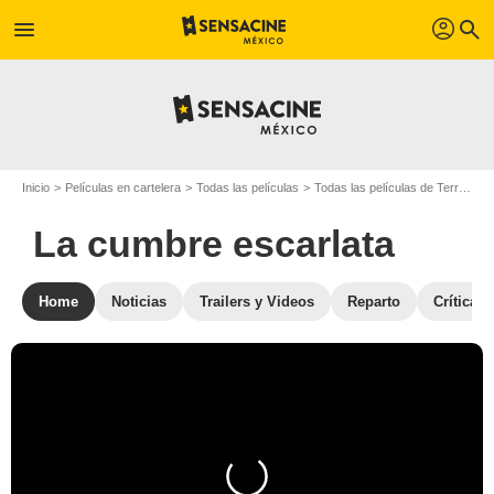
profil
menu
search
Inicio
Películas en cartelera
Todas las películas
Todas las películas de Terror
L
La cumbre escarlata
Home
Noticias
Trailers y Videos
Reparto
Críticas