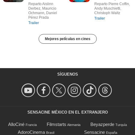
Reparto Aislinn
Reparto Pierre Coffin,
Derbez, Mauricio
Andy Muschietti,
Ochmann, Daniel
Christoph Waltz
Pérez Prada
Trailer
Trailer
Mejores películas en cines
SÍGUENOS
SENSACINE MÉXICO EN EL EXTRANJERO
AlloCiné
Filmstarts
Beyazperde
Francia
Alemania
Turquía
AdoroCinema
Sensacine
Brasil
España