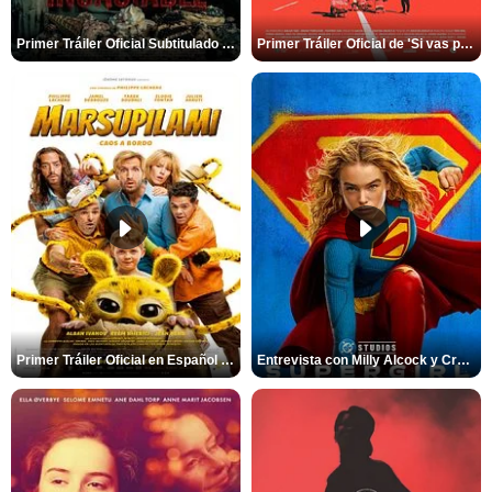
Primer Tráiler Oficial Subtitulado de 'Insaciable'
Primer Tráiler Oficial de 'Si vas para Chile'
Primer Tráiler Oficial en Español de 'Marsupilami: Caos a Bordo'
Entrevista con Milly Alcock y Craig Gillespie por 'Supergirl'