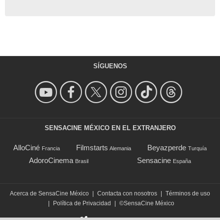
SÍGUENOS
SENSACINE MÉXICO EN EL EXTRANJERO
AlloCiné
Filmstarts
Beyazperde
Francia
Alemania
Turquía
AdoroCinema
Sensacine
Brasil
España
Acerca de SensaCine México
|
Contacta con nosotros
|
Términos de uso
|
Política de Privacidad
|
©SensaCine México