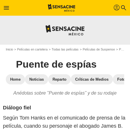
profil
menu
search
Inicio
Películas en cartelera
Todas las películas
Películas de Suspense
Puente de espías
Puente de espías
Home
Noticias
Reparto
Críticas de Medios
Fotos
Anédotas sobre "Puente de espías" y de su rodaje
Diálogo fiel
Según Tom Hanks en el comunicado de prensa de la
película, cuando su personaje el abogado James B.