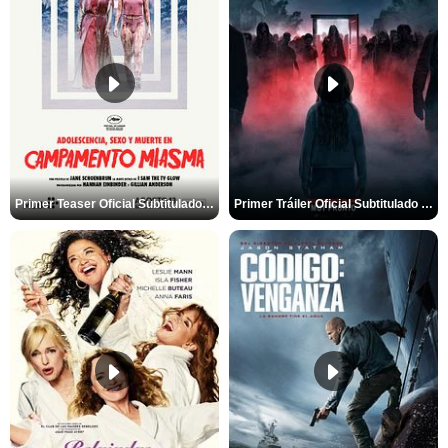
Primer Teaser Oficial Subtitulado de 'Adolescencia, Sexo y Muerte en Campamento Miasma'
Primer Tráiler Oficial Subtitulado de 'La Noche Del Demonio: Están Entre Nosotros'