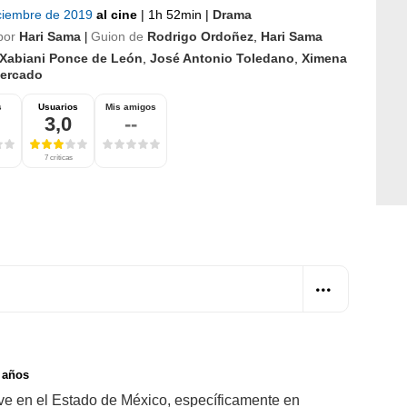
iciembre de 2019
al cine
|
1h 52min
|
Drama
por
Hari Sama
Guion de
Rodrigo Ordoñez
,
Hari Sama
|
Xabiani Ponce de León
,
José Antonio Toledano
,
Ximena
ercado
s
Usuarios
Mis amigos
3,0
--
7 críticas
 años
ve en el Estado de México, específicamente en