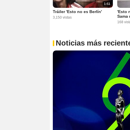
1:51
Tráiler 'Esto no es Berlín'
'Esto 
Sama 
3,150 vistas
168 vist
Noticias más recient