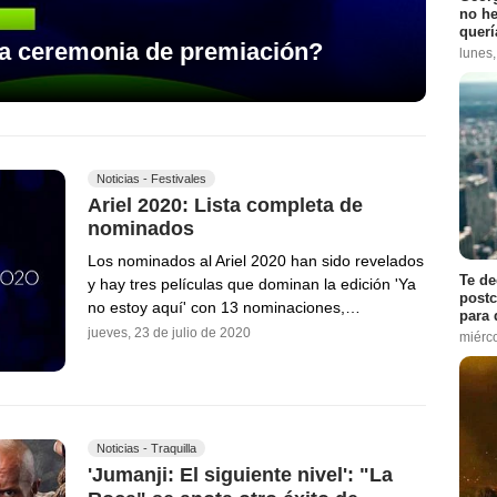
no h
querí
la ceremonia de premiación?
lunes
Noticias - Festivales
Ariel 2020: Lista completa de
nominados
Los nominados al Ariel 2020 han sido revelados
Te de
y hay tres películas que dominan la edición 'Ya
postc
no estoy aquí' con 13 nominaciones,…
para 
jueves, 23 de julio de 2020
miérco
Noticias - Traquilla
'Jumanji: El siguiente nivel': "La