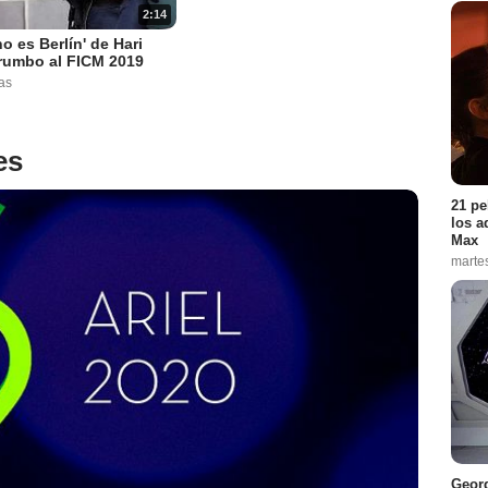
2:14
no es Berlín' de Hari
rumbo al FICM 2019
as
es
21 pe
los a
Max
marte
Georg