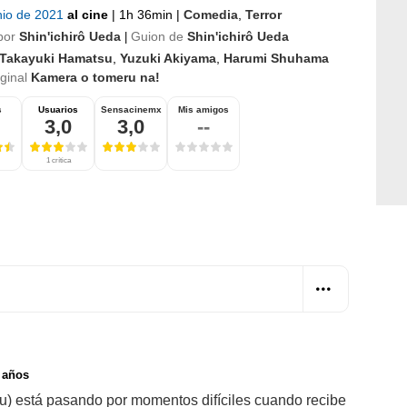
nio de 2021
al cine
|
1h 36min
|
Comedia
,
Terror
por
Shin'ichirô Ueda
Guion de
Shin'ichirô Ueda
|
Takayuki Hamatsu
,
Yuzuki Akiyama
,
Harumi Shuhama
iginal
Kamera o tomeru na!
s
Usuarios
Sensacinemx
Mis amigos
3,0
3,0
--
1 crítica
 años
u) está pasando por momentos difíciles cuando recibe