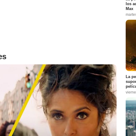
los a
Max
marte
es
La pe
supon
pelíc
vierne