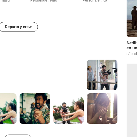
inatsu
Personaje : Nao
Personaje : Ko
Reparto y crew
Netfl
en un
sábad