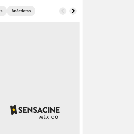
os
Anécdotas