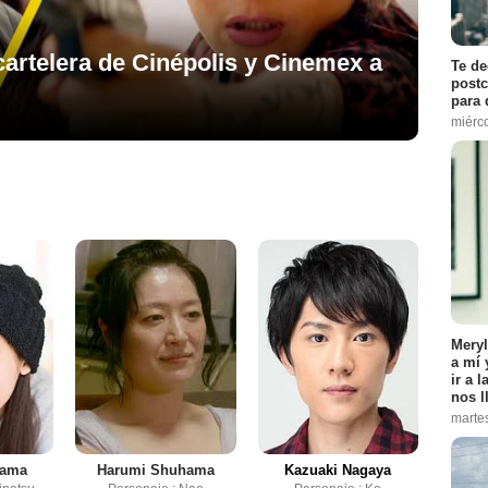
cartelera de Cinépolis y Cinemex a
Te de
postc
para 
miérco
Meryl
a mí 
ir a 
nos l
marte
yama
Harumi Shuhama
Kazuaki Nagaya