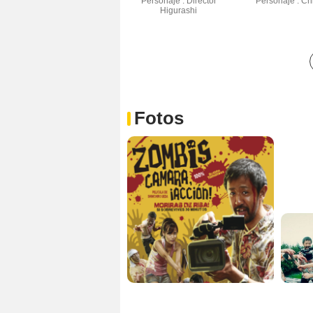
Personaje : Director
Personaje : Ch
Higurashi
Fotos