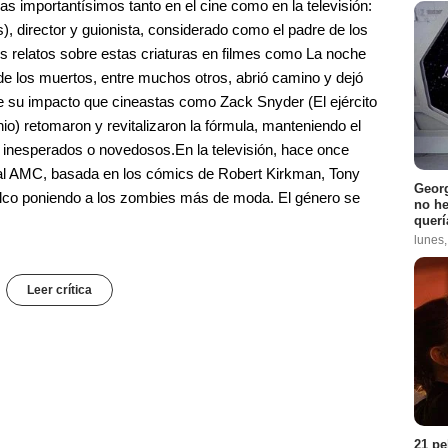
s importantísimos tanto en el cine como en la televisión:
, director y guionista, considerado como el padre de los
es relatos sobre estas criaturas en filmes como La noche
de los muertos, entre muchos otros, abrió camino y dejó
de su impacto que cineastas como Zack Snyder (El ejército
o) retomaron y revitalizaron la fórmula, manteniendo el
 inesperados o novedosos.En la televisión, hace once
nal AMC, basada en los cómics de Robert Kirkman, Tony
Georg
uelco poniendo a los zombies más de moda. El género se
no h
querí
lunes
Leer crítica
21 pe