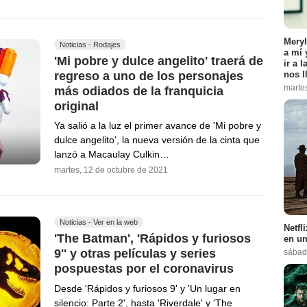
Meryl
Noticias - Rodajes
a mí 
'Mi pobre y dulce angelito' traerá de
ir a 
nos l
regreso a uno de los personajes
marte
más odiados de la franquicia
original
Ya salió a la luz el primer avance de 'Mi pobre y
dulce angelito', la nueva versión de la cinta que
lanzó a Macaulay Culkin…
martes, 12 de octubre de 2021
Noticias - Ver en la web
Netfl
'The Batman', 'Rápidos y furiosos
en un
9'' y otras películas y series
sábad
pospuestas por el coronavirus
Desde 'Rápidos y furiosos 9' y 'Un lugar en
silencio: Parte 2', hasta 'Riverdale' y 'The