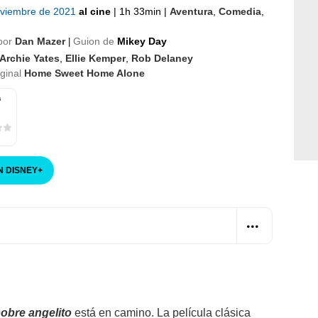
oviembre de 2021
al cine
|
1h 33min
|
Aventura
,
Comedia
,
por
Dan Mazer
Guion de
Mikey Day
|
Archie Yates
,
Ellie Kemper
,
Rob Delaney
iginal
Home Sweet Home Alone
s
N DISNEY
+
pobre angelito
está en camino. La película clásica