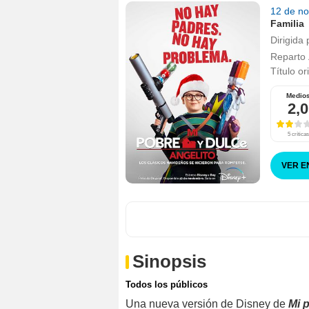
12 de n
Familia
Dirigida 
Reparto
Título or
Medio
2,0
5 críticas
VER E
Sinopsis
Todos los públicos
Una nueva versión de Disney de
Mi 