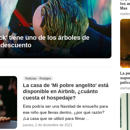
los a
Max
marte
k' tiene uno de los árboles de
 descuento
La pe
supon
Noticias - Rodajes
pelíc
La casa de 'Mi pobre angelito' está
vierne
disponible en Airbnb, ¿cuánto
cuesta el hospedaje?
Esta podría ser una Navidad de ensueño para
ese niño que llevas dentro, ¿por qué razón?
¡La casa que se utilizó para filmar…
jueves, 2 de diciembre de 2021