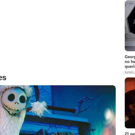
Georg
no h
querí
lunes
es
21 pe