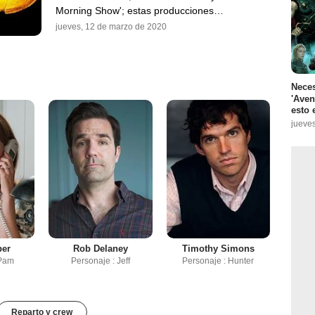
Morning Show'; estas producciones…
jueves, 12 de marzo de 2020
Neces
'Aven
esto 
jueves
per
Rob Delaney
Timothy Simons
 Pam
Personaje : Jeff
Personaje : Hunter
Reparto y crew