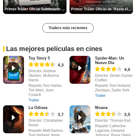
Primer Tráiler Oficial Subtitulado de 'Una última aventura: Detrás de cámaras de Stranger Things 5'
Primer Tráiler Oficial de 'Hasta el fin del mundo'
Trailers más recientes
Las mejores películas en cines
Toy Story 5
Spider-Man: Un
Nuevo Día
4,3
4,0
Director: Andrew
Stanton, McKenna
Director: Destin Daniel
Harris
Cretton
Reparto Tom Hanks,
Reparto Tom Holland,
Tim Allen, Joan
Zendaya, Sadie Sink
Cusack
Trailer
Trailer
La Odisea
Moana
3,7
3,5
Director: Christopher
Director: Thomas Kail
Nolan
Reparto Catherine
Reparto Matt Damon,
Laga'aia, Dwayne
Tom Holland, Anne
Johnson, Rena Owen