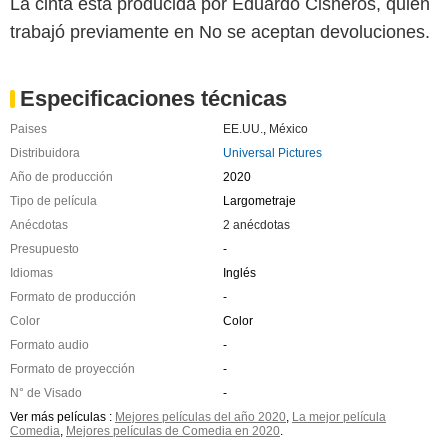
La cinta está producida por Eduardo Cisneros, quien
trabajó previamente en No se aceptan devoluciones.
Especificaciones técnicas
Paises
EE.UU.
,
México
Distribuidora
Universal Pictures
Año de producción
2020
Tipo de película
Largometraje
Anécdotas
2 anécdotas
Presupuesto
-
Idiomas
Inglés
Formato de producción
-
Color
Color
Formato audio
-
Formato de proyección
-
N° de Visado
-
Ver más películas :
Mejores películas del año 2020
,
La mejor película
Comedia
,
Mejores películas de Comedia en 2020
.