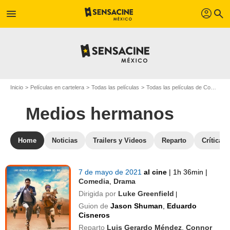
profil
menu
search
Inicio
Películas en cartelera
Todas las películas
Todas las películas de Comedia
Medios hermanos
Home
Noticias
Trailers y Videos
Reparto
Críticas
7 de mayo de 2021
al cine
|
1h 36min
|
Comedia
,
Drama
Dirigida por
Luke Greenfield
|
Guion de
Jason Shuman
,
Eduardo
Cisneros
Reparto
Luis Gerardo Méndez
,
Connor