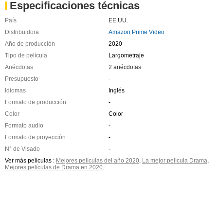
Especificaciones técnicas
País
EE.UU.
Distribuidora
Amazon Prime Video
Año de producción
2020
Tipo de película
Largometraje
Anécdotas
2 anécdotas
Presupuesto
-
Idiomas
Inglés
Formato de producción
-
Color
Color
Formato audio
-
Formato de proyección
-
N° de Visado
-
Ver más películas :
Mejores películas del año 2020
,
La mejor película Drama
,
Mejores películas de Drama en 2020
.