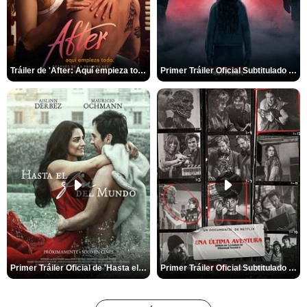
Tráiler de 'After: Aquí empieza todo'
Primer Tráiler Oficial Subtitulado de 'La Noche Del Demonio: Están Entre Nosotros'
Primer Tráiler Oficial de 'Hasta el fin del mundo'
Primer Tráiler Oficial Subtitulado de 'Una última aventura: Detrás de cámaras de Stranger Things 5'