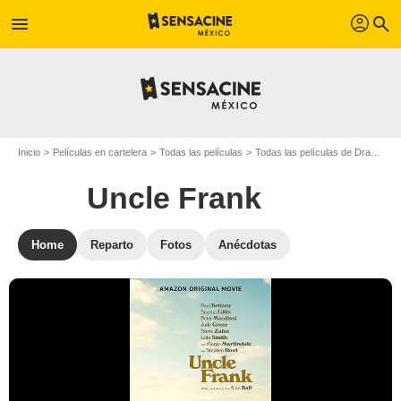
profil
menu
search
Inicio
Películas en cartelera
Todas las películas
Todas las películas de Drama
Uncle Frank
Home
Reparto
Fotos
Anécdotas