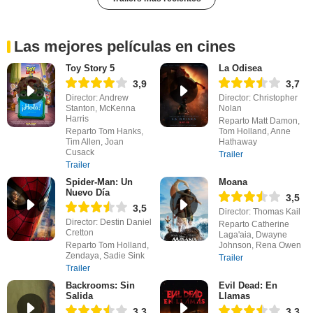
Las mejores películas en cines
Toy Story 5
La Odisea
3,9
3,7
Director: Andrew
Director: Christopher
Stanton, McKenna
Nolan
Harris
Reparto Matt Damon,
Reparto Tom Hanks,
Tom Holland, Anne
Tim Allen, Joan
Hathaway
Cusack
Trailer
Trailer
Spider-Man: Un
Moana
Nuevo Día
3,5
3,5
Director: Thomas Kail
Director: Destin Daniel
Reparto Catherine
Cretton
Laga'aia, Dwayne
Reparto Tom Holland,
Johnson, Rena Owen
Zendaya, Sadie Sink
Trailer
Trailer
Backrooms: Sin
Evil Dead: En
Salida
Llamas
3,3
3,3