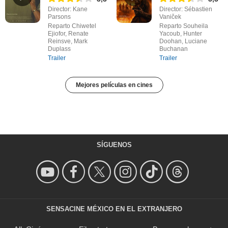
Director: Kane
Director: Sébastien
Parsons
Vaniček
Reparto Chiwetel
Reparto Souheila
Ejiofor, Renate
Yacoub, Hunter
Reinsve, Mark
Doohan, Luciane
Duplass
Buchanan
Trailer
Trailer
Mejores películas en cines
SÍGUENOS
SENSACINE MÉXICO EN EL EXTRANJERO