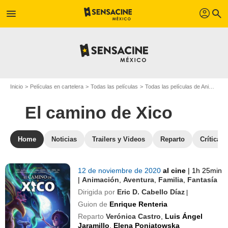
profil
menu
search
Inicio
Películas en cartelera
Todas las películas
Todas las películas de Animación
El camino de Xico
Home
Noticias
Trailers y Videos
Reparto
Crítica 
12 de noviembre de 2020
al cine
|
1h 25min
|
Animación
,
Aventura
,
Familia
,
Fantasía
Dirigida por
Eric D. Cabello Díaz
|
Guion de
Enrique Renteria
Reparto
Verónica Castro
,
Luis Ángel
Jaramillo
,
Elena Poniatowska