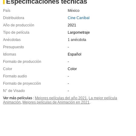
Especificaciones técnicas
País
México
Distribuidora
Cine Caníbal
Año de producción
2021
Tipo de película
Largometraje
Anécdotas
1 anécdota
Presupuesto
-
Idiomas
Español
Formato de producción
-
Color
Color
Formato audio
-
Formato de proyección
-
N° de Visado
-
Ver más películas :
Mejores películas del año 2021
,
La mejor película
Animación
,
Mejores películas de Animación en 2021
.