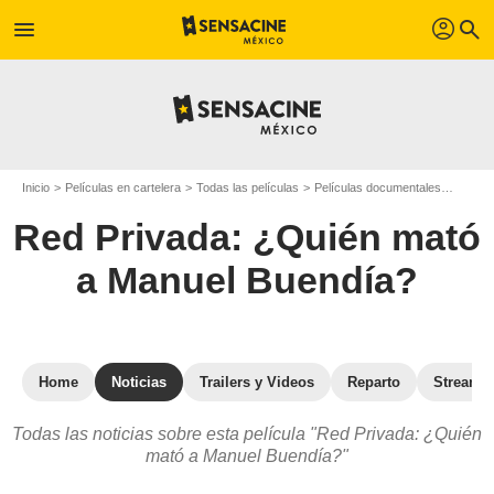
profil
menu
search
Inicio
Películas en cartelera
Todas las películas
Películas documentales
Red Pr
Red Privada: ¿Quién mató
a Manuel Buendía?
Home
Noticias
Trailers y Videos
Reparto
Streami
Todas las noticias sobre esta película "Red Privada: ¿Quién
mató a Manuel Buendía?"