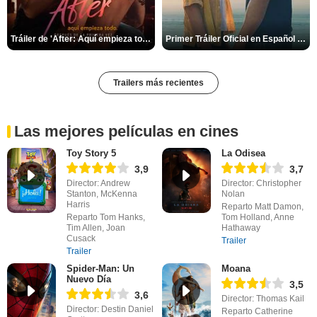
Tráiler de 'After: Aquí empieza todo'
Primer Tráiler Oficial en Español de 'Heartstopper Forever'
Trailers más recientes
Las mejores películas en cines
Toy Story 5
La Odisea
3,9
3,7
Director: Andrew
Director: Christopher
Stanton, McKenna
Nolan
Harris
Reparto Matt Damon,
Reparto Tom Hanks,
Tom Holland, Anne
Tim Allen, Joan
Hathaway
Cusack
Trailer
Trailer
Spider-Man: Un
Moana
Nuevo Día
3,5
3,6
Director: Thomas Kail
Director: Destin Daniel
Reparto Catherine