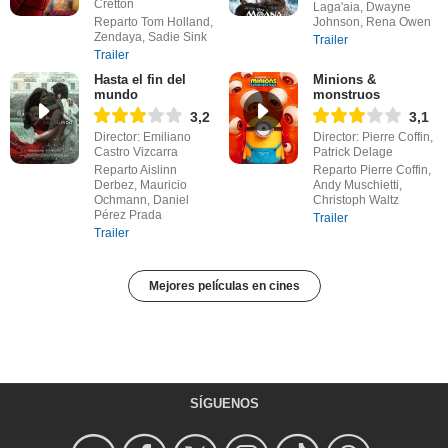
Cretton
Laga'aia, Dwayne
Reparto Tom Holland,
Johnson, Rena Owen
Zendaya, Sadie Sink
Trailer
Trailer
Hasta el fin del
Minions &
mundo
monstruos
3,2
3,1
Director: Emiliano
Director: Pierre Coffin,
Castro Vizcarra
Patrick Delage
Reparto Aislinn
Reparto Pierre Coffin,
Derbez, Mauricio
Andy Muschietti,
Ochmann, Daniel
Christoph Waltz
Pérez Prada
Trailer
Trailer
Mejores películas en cines
SÍGUENOS