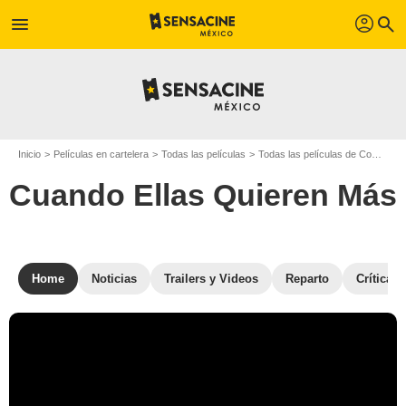
profil
menu
search
Inicio
Películas en cartelera
Todas las películas
Todas las películas de Comedia
Cuando Ellas Quieren Más
Home
Noticias
Trailers y Videos
Reparto
Críticas