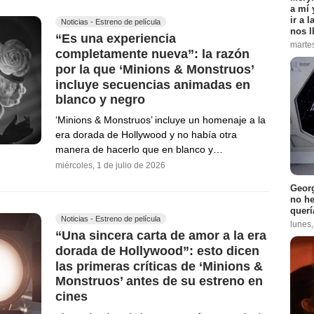
a mí 
ir a 
Noticias - Estreno de película
nos l
“Es una experiencia
marte
completamente nueva”: la razón
por la que ‘Minions & Monstruos’
incluye secuencias animadas en
blanco y negro
‘Minions & Monstruos’ incluye un homenaje a la
era dorada de Hollywood y no había otra
manera de hacerlo que en blanco y…
miércoles, 1 de julio de 2026
Georg
no h
querí
Noticias - Estreno de película
lunes
“Una sincera carta de amor a la era
dorada de Hollywood”: esto dicen
las primeras críticas de ‘Minions &
Monstruos’ antes de su estreno en
cines