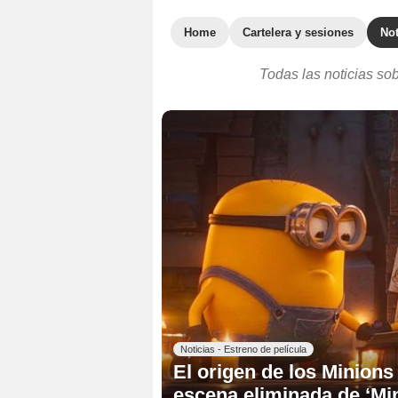
Home
Cartelera y sesiones
Not
Todas las noticias so
Noticias - Estreno de película
El origen de los Minions
escena eliminada de ‘Mi