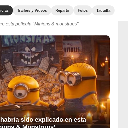
icias
Trailers y Videos
Reparto
Fotos
Taquilla
bre esta película "Minions & monstruos"
 habría sido explicado en esta
nions & Monstruos’