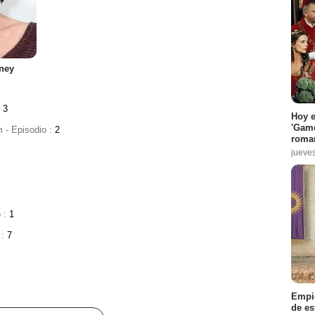
ney
:
3
Hoy e
'Game
n
- Episodio :
2
roma
jueve
o :
1
 :
7
Empie
de es