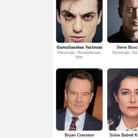
Gumuliauskas Vaclovas
Steve Bus
Personaje : Revolutionary
Personaje : Ed
Man
Bryan Cranston
Sidse Babett 