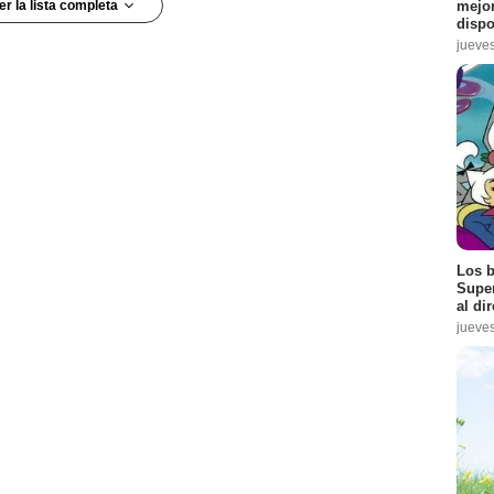
mejor
er la lista completa
dispo
jueve
sodio :
3
 :
2
Los b
Super
al dir
jueve
:
3