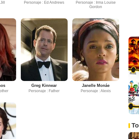
Jill
Personaje : Ed Andrews
Personaje : Irma Louise
Gordon
nos
Greg Kinnear
Janelle Monáe
other
Personaje : Father
Personaje : Alexis
To