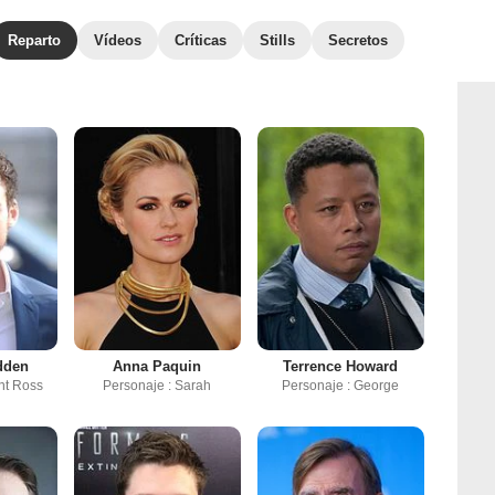
Reparto
Vídeos
Críticas
Stills
Secretos
dden
Anna Paquin
Terrence Howard
nt Ross
Personaje : Sarah
Personaje : George