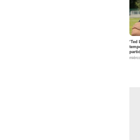
 :
2
‘Ted 
tempo
parti
- Episodio :
1
miérc
2