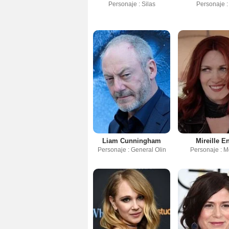
Personaje : Silas
Personaje : 
Liam Cunningham
Mireille E
Personaje : General Olin
Personaje : M