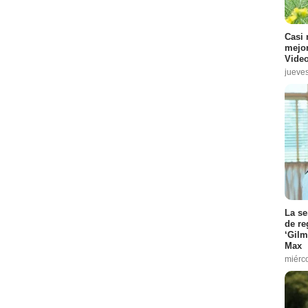
Casi 
mejor
io :
7
Video
jueve
odio :
6
3
:
2
La se
de re
‘Gilm
odio :
1
Max
odio :
7
miérc