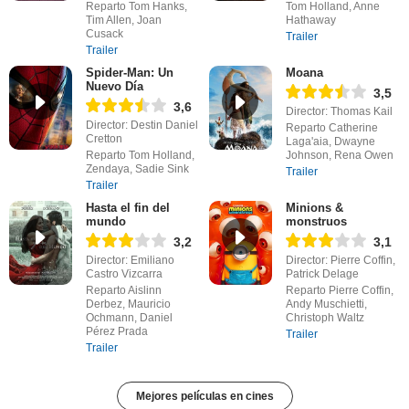
Reparto Tom Hanks,
Tom Holland, Anne
Tim Allen, Joan
Hathaway
Cusack
Trailer
Trailer
Spider-Man: Un
Moana
Nuevo Día
3,5
3,6
Director: Thomas Kail
Director: Destin Daniel
Reparto Catherine
Cretton
Laga'aia, Dwayne
Reparto Tom Holland,
Johnson, Rena Owen
Zendaya, Sadie Sink
Trailer
Trailer
Hasta el fin del
Minions &
mundo
monstruos
3,2
3,1
Director: Emiliano
Director: Pierre Coffin,
Castro Vizcarra
Patrick Delage
Reparto Aislinn
Reparto Pierre Coffin,
Derbez, Mauricio
Andy Muschietti,
Ochmann, Daniel
Christoph Waltz
Pérez Prada
Trailer
Trailer
Mejores películas en cines