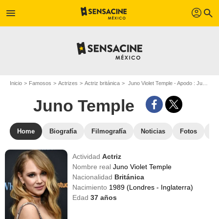
profil
menu
search
Inicio
Famosos
Actrizes
Actriz británica
Juno Violet Temple - Apodo : Juno Temple
Juno Temple
Home
Biografía
Filmografía
Noticias
Fotos
St
Actividad
Actriz
Nombre real
Juno Violet Temple
Nacionalidad
Británica
Nacimiento
1989 (Londres - Inglaterra)
Edad
37
años