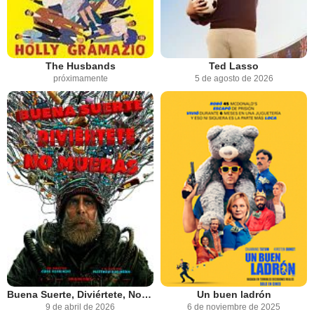
The Husbands
Ted Lasso
próximamente
5 de agosto de 2026
Buena Suerte, Diviértete, No Mueras
Un buen ladrón
9 de abril de 2026
6 de noviembre de 2025