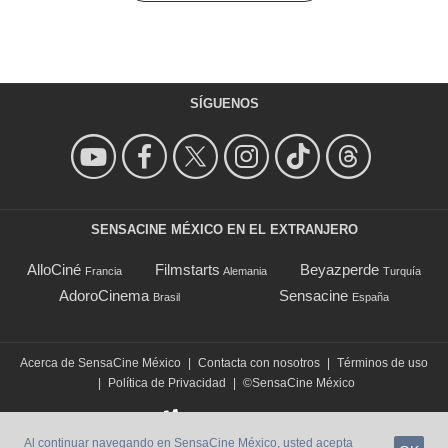
SÍGUENOS
SENSACINE MÉXICO EN EL EXTRANJERO
AlloCiné
Filmstarts
Beyazperde
Francia
Alemania
Turquía
AdoroCinema
Sensacine
Brasil
España
Acerca de SensaCine México
|
Contacta con nosotros
|
Términos de uso
|
Política de Privacidad
|
©SensaCine México
Al continuar navegando en SensaCine México, usted acepta