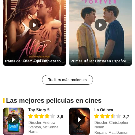
Tráiler de 'After: Aquí empieza todo'
Primer Tráiler Oficial en Español de 'Heartstopper Forever'
Trailers más recientes
Las mejores películas en cines
Toy Story 5
La Odisea
3,9
3,7
Director: Andrew
Director: Christopher
Stanton, McKenna
Nolan
Harris
Reparto Matt Damon,