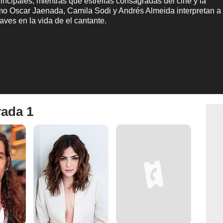
incipales, mientras que estrellas consagradas del cine y la
omo Oscar Jaenada, Camila Sodi y Andrés Almeida interpretan a
aves en la vida de el cantante.
rada 1