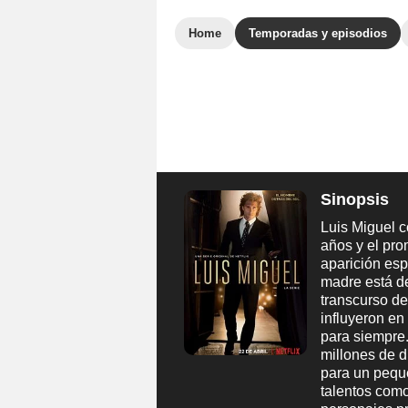
Home
Temporadas y episodios
Sinopsis
Luis Miguel c
años y el pro
aparición esp
madre está d
transcurso de
influyeron en
para siempre.
millones de d
para un pequ
talentos como