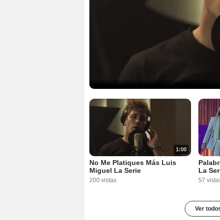
1:00
No Me Platiques Más Luis
Palabr
Miguel La Serie
La Ser
200 vistas
57 vista
Ver todo