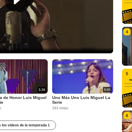
4
5
1:16
0:53
a de Honor Luis Miguel
Uno Más Uno Luis Miguel La
ie
Serie
s
393 vistas
6
s los videos de la temporada 1