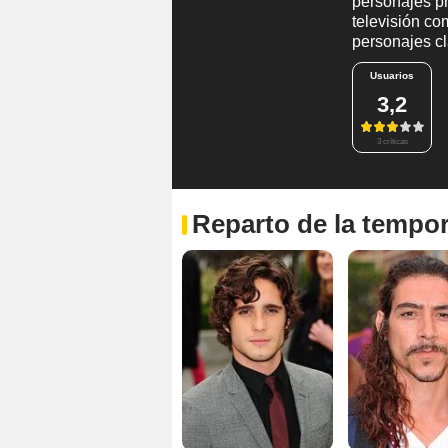
personajes pr
televisión c
personajes cl
Usuarios
3,2
3 críticas
Reparto de la tempo