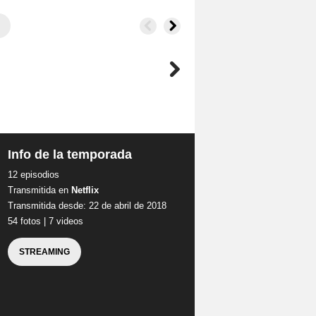
Info de la temporada
12 episodios
Transmitida en
Netflix
Transmitida desde: 22 de abril de 2018
54 fotos
|
7 videos
STREAMING