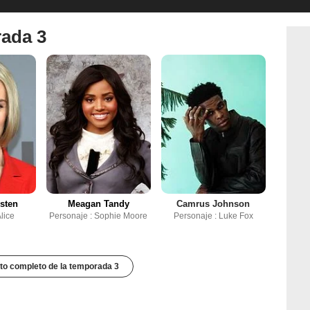
rada 3
sten
Meagan Tandy
Camrus Johnson
lice
Personaje : Sophie Moore
Personaje : Luke Fox
to completo de la temporada 3