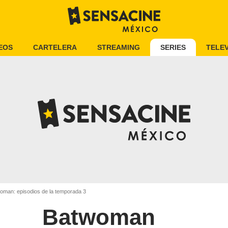
EOS
CARTELERA
STREAMING
SERIES
TELEV
man: episodios de la temporada 3
Batwoman