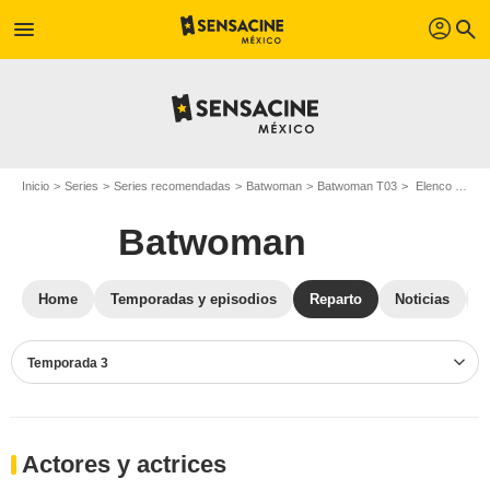
profil
menu
search
Inicio
Series
Series recomendadas
Batwoman
Batwoman T03
Elenco Batwoman T03
Batwoman
Home
Temporadas y episodios
Reparto
Noticias
Temporada 3
Actores y actrices