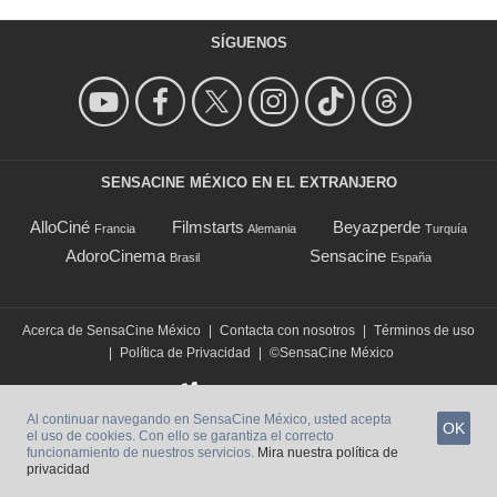
SÍGUENOS
SENSACINE MÉXICO EN EL EXTRANJERO
AlloCiné
Filmstarts
Beyazperde
Francia
Alemania
Turquía
AdoroCinema
Sensacine
Brasil
España
Acerca de SensaCine México
|
Contacta con nosotros
|
Términos de uso
|
Política de Privacidad
|
©SensaCine México
Al continuar navegando en SensaCine México, usted acepta
OK
el uso de cookies. Con ello se garantiza el correcto
funcionamiento de nuestros servicios.
Mira nuestra política de
privacidad