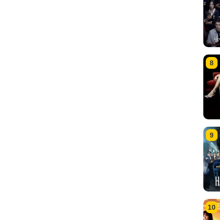
8
9
10