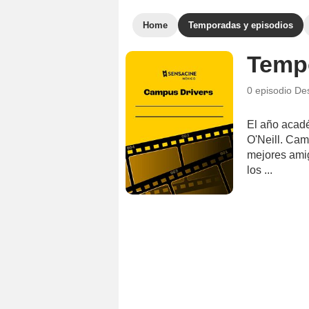
Home
Temporadas y episodios
Temp
0 episodio
De
El año acadé
O'Neill. Cam
mejores amig
los ...