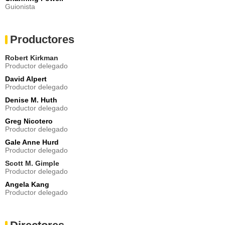
Guionista
William Gregory Lee
Whisperer
- Episodios :
11
-
12
Productores
Juliet Brett
Frances
Robert Kirkman
- Episodio :
2
Productor delegado
Margot Bingham
David Alpert
Stephanie
Productor delegado
- Episodio :
6
Denise M. Huth
Eve Gordon
Productor delegado
Celeste
Greg Nicotero
- Episodio :
13
Productor delegado
Mark Sivertsen
Rufus
Gale Anne Hurd
Productor delegado
- Episodio :
14
Scott M. Gimple
James Parks
Productor delegado
Captured Whisperer
- Episodio :
7
Angela Kang
Productor delegado
Margot Bingham
Stephanie
- Episodio :
11