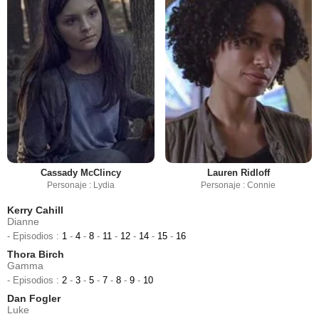
Cassady McClincy
Lauren Ridloff
Personaje : Lydia
Personaje : Connie
Kerry Cahill
Dianne
- Episodios :
1
-
4
-
8
-
11
-
12
-
14
-
15
-
16
Thora Birch
Gamma
- Episodios :
2
-
3
-
5
-
7
-
8
-
9
-
10
Dan Fogler
Luke