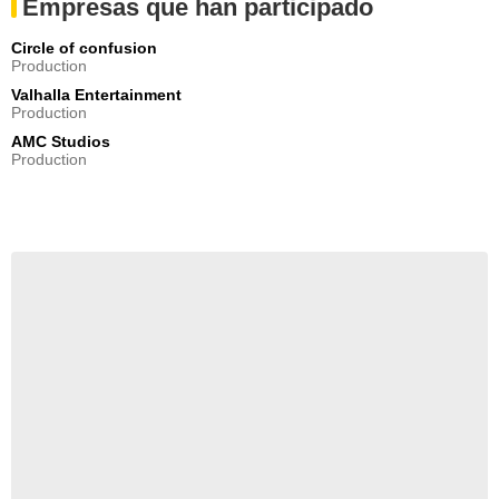
Empresas que han participado
Beatrice
- Episodio :
16
Circle of confusion
Production
Valhalla Entertainment
Production
AMC Studios
Production