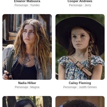
Eleanor Matsuura
Cooper Andrews
Personaje : Yumiko
Personaje : Jerry
Nadia Hilker
Cailey Fleming
Personaje : Magna
Personaje : Judith Grimes