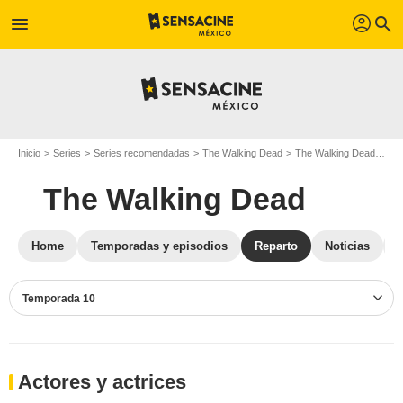
profil
menu
search
Inicio
Series
Series recomendadas
The Walking Dead
The Walking Dead T10
The Walking Dead
Home
Temporadas y episodios
Reparto
Noticias
Temporada 10
Actores y actrices