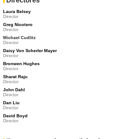
Directores
Taylor Nichols
Jeremiah
Laura Belsey
- Episodio :
13
Director
Olivia Stambouliah
Greg Nicotero
Lucy
Director
- Episodio :
13
Michael Cudlitz
Matt Lintz
Director
Henry
Daisy Von Scherler Mayer
- Episodio :
3
Director
Virginia Newcomb
Bronwen Hughes
Amelia
Director
- Episodio :
5
Sharat Raju
Breeda Wool
Director
Aiden
John Dahl
- Episodio :
13
Director
Andrew Bachelor
Bailey
Dan Liu
Director
- Episodio :
13
David Boyd
Philip Fornah
Director
Whisperer
- Episodio :
15
Briana Venskus