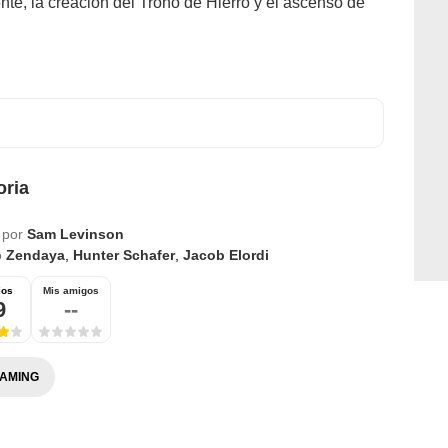
ente, la creación del Trono de Hierro y el ascenso de
ria
 por
Sam Levinson
o
Zendaya
,
Hunter Schafer
,
Jacob Elordi
ios
Mis amigos
9
--
AMING