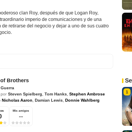
poderoso clan Roy, después de que Logan Roy,
xtraordinario imperio de comunicaciones y de una
 de retirarse del negocio y dejar a uno de sus cuatro
gocio.
Se
of Brothers
,
Guerra
1
 por
Steven Spielberg
,
Tom Hanks
,
Stephen Ambrose
o
Nicholas Aaron
,
Damian Lewis
,
Donnie Wahlberg
ios
Mis amigos
0
--