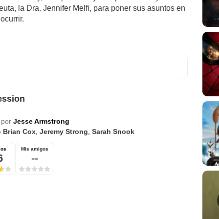
euta, la Dra. Jennifer Melfi, para poner sus asuntos en
ocurrir.
ession
 por
Jesse Armstrong
o
Brian Cox
,
Jeremy Strong
,
Sarah Snook
ios
Mis amigos
6
--