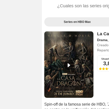
¿Cuales son las series ori
Series en HBO Max
La Ca
Drama
Creado
Repart
Usuar
3,
Spin-off de la famosa serie de HBO, '