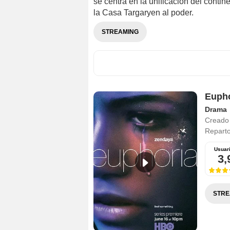
se centra en la unificación del contin
la Casa Targaryen al poder.
STREAMING
Eupho
Drama
Creado
Repart
Usuar
3,
STRE