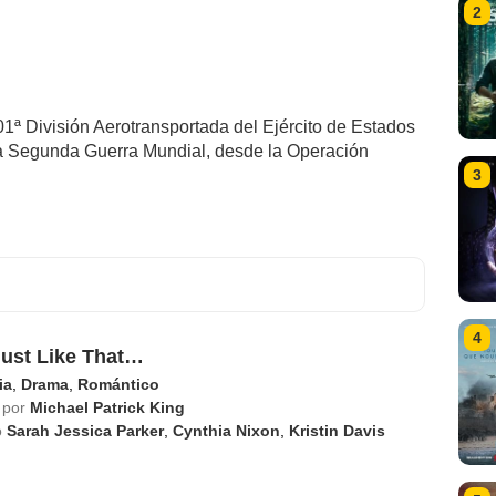
2
1ª División Aerotransportada del Ejército de Estados
la Segunda Guerra Mundial, desde la Operación
3
4
ust Like That…
ia
,
Drama
,
Romántico
 por
Michael Patrick King
o
Sarah Jessica Parker
,
Cynthia Nixon
,
Kristin Davis