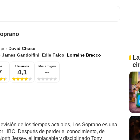
Soprano
 por
David Chase
o
James Gandolfini
,
Edie Falco
,
Lorraine Bracco
La
ci
os
Usuarios
Mis amigos
7
4,1
--
elevisión de los tiempos actuales, Los Soprano es una
por HBO. Después de perder el conocimiento, de
North Jersey, el implacable y disciplinado Tony