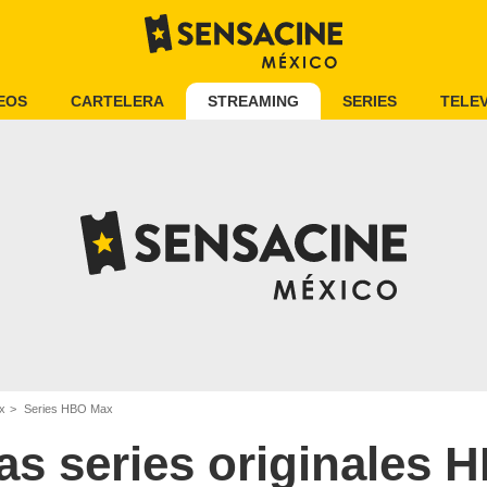
EOS
CARTELERA
STREAMING
SERIES
TELEV
x
Series HBO Max
as series originales