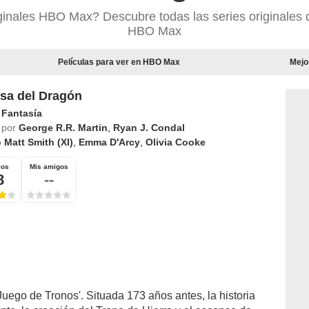
ginales HBO Max? Descubre todas las series originales 
HBO Max
Películas para ver en HBO Max
Mejo
sa del Dragón
,
Fantasía
 por
George R.R. Martin
,
Ryan J. Condal
o
Matt Smith (XI)
,
Emma D'Arcy
,
Olivia Cooke
ios
Mis amigos
8
--
Juego de Tronos'. Situada 173 años antes, la historia