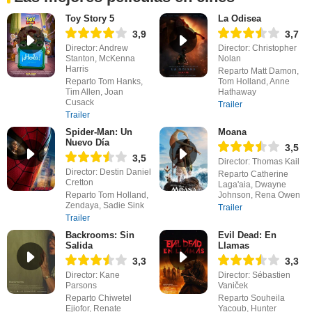
Toy Story 5
La Odisea
3,9
3,7
Director: Andrew
Director: Christopher
Stanton, McKenna
Nolan
Harris
Reparto Matt Damon,
Reparto Tom Hanks,
Tom Holland, Anne
Tim Allen, Joan
Hathaway
Cusack
Trailer
Trailer
Spider-Man: Un
Moana
Nuevo Día
3,5
3,5
Director: Thomas Kail
Director: Destin Daniel
Reparto Catherine
Cretton
Laga'aia, Dwayne
Reparto Tom Holland,
Johnson, Rena Owen
Zendaya, Sadie Sink
Trailer
Trailer
Backrooms: Sin
Evil Dead: En
Salida
Llamas
3,3
3,3
Director: Kane
Director: Sébastien
Parsons
Vaniček
Reparto Chiwetel
Reparto Souheila
Ejiofor, Renate
Yacoub, Hunter