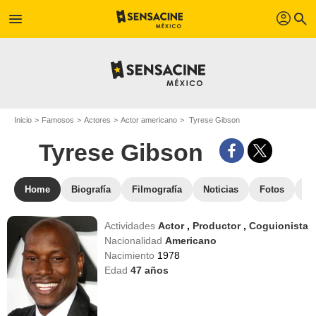
profil
menu
search
Inicio
Famosos
Actores
Actor americano
Tyrese Gibson
Tyrese Gibson
Home
Biografía
Filmografía
Noticias
Fotos
St
Actividades
Actor
,
Productor
,
Coguionista
Nacionalidad
Americano
Nacimiento
1978
Edad
47
años