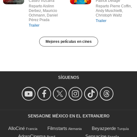
Castro Vizcarra
Patrick Delage
Reparto Aislinn
Reparto Pierre Coffin,
Derbez, Mauricio
Andy Muschietti,
Ochmann, Daniel
Christoph Waltz
Pérez Prada
Trailer
Trailer
Mejores películas en cines
SÍGUENOS
SENSACINE MÉXICO EN EL EXTRANJERO
AlloCiné
Filmstarts
Beyazperde
Francia
Alemania
Turquía
AdoroCinema
Sensacine
Brasil
España