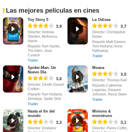
Las mejores películas en cines
Toy Story 5
La Odisea
3,9
3,7
Director: Andrew
Director: Christopher
Stanton, McKenna
Nolan
Harris
Reparto Matt Damon,
Reparto Tom Hanks,
Tom Holland, Anne
Tim Allen, Joan
Hathaway
Cusack
Trailer
Trailer
Spider-Man: Un
Moana
Nuevo Día
3,5
3,6
Director: Thomas Kail
Director: Destin Daniel
Reparto Catherine
Cretton
Laga'aia, Dwayne
Reparto Tom Holland,
Johnson, Rena Owen
Zendaya, Sadie Sink
Trailer
Trailer
Hasta el fin del
Minions &
mundo
monstruos
3,2
3,1
Director: Emiliano
Director: Pierre Coffin,