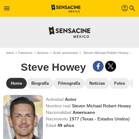
profil
menu
search
Inicio
Famosos
Actores
Actor americano
Steven Michael Robert Howey - Apodo : Steve Howey
Steve Howey
Home
Biografía
Filmografía
Noticias
Fotos
St
Actividad
Actor
Nombre real
Steven Michael Robert Howey
Nacionalidad
Americano
Nacimiento
1977 (Texas - Estados Unidos)
Edad
49
años