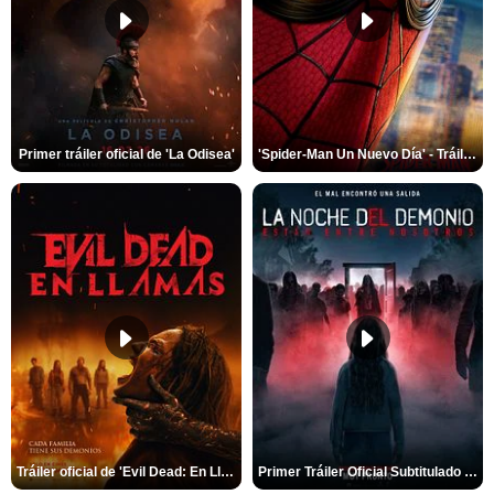
Primer tráiler oficial de 'La Odisea'
'Spider-Man Un Nuevo Día' - Tráiler oficial subtitulado
Tráiler oficial de 'Evil Dead: En Llamas'
Primer Tráiler Oficial Subtitulado de 'La Noche Del Demonio: Están Entre Nosotros'