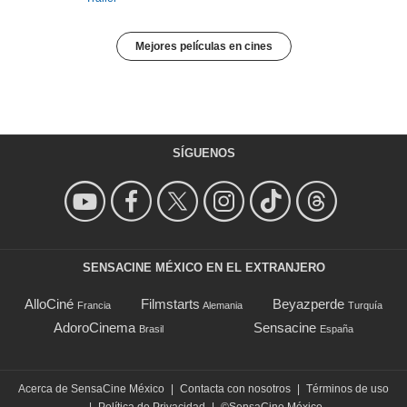
Mejores películas en cines
SÍGUENOS
SENSACINE MÉXICO EN EL EXTRANJERO
AlloCiné
Filmstarts
Beyazperde
Francia
Alemania
Turquía
AdoroCinema
Sensacine
Brasil
España
Acerca de SensaCine México
|
Contacta con nosotros
|
Términos de uso
|
Política de Privacidad
|
©SensaCine México