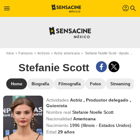
profil
menu
search
Inicio
Famosos
Actrizes
Actriz americana
Stefanie Noelle Scott - Apodo : Stefanie Scott
Stefanie Scott
Home
Biografía
Filmografía
Fotos
Streaming
Actividades
Actriz
,
Productor delegado
,
Guionista
Nombre real
Stefanie Noelle Scott
Nacionalidad
Americana
Nacimiento
1996 (Illinois - Estados Unidos)
Edad
29
años