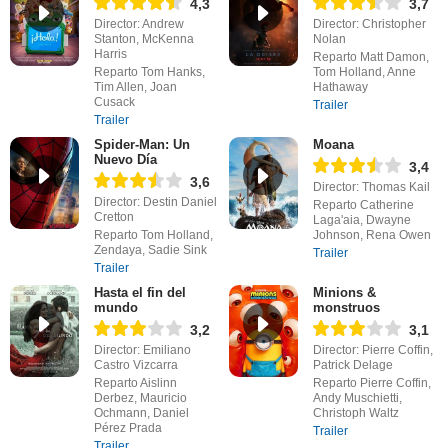
4,3
3,7
Director: Andrew
Director: Christopher
Stanton, McKenna
Nolan
Harris
Reparto Matt Damon,
Reparto Tom Hanks,
Tom Holland, Anne
Tim Allen, Joan
Hathaway
Cusack
Trailer
Trailer
Spider-Man: Un
Moana
Nuevo Día
3,4
3,6
Director: Thomas Kail
Director: Destin Daniel
Reparto Catherine
Cretton
Laga'aia, Dwayne
Reparto Tom Holland,
Johnson, Rena Owen
Zendaya, Sadie Sink
Trailer
Trailer
Hasta el fin del
Minions &
mundo
monstruos
3,2
3,1
Director: Emiliano
Director: Pierre Coffin,
Castro Vizcarra
Patrick Delage
Reparto Aislinn
Reparto Pierre Coffin,
Derbez, Mauricio
Andy Muschietti,
Ochmann, Daniel
Christoph Waltz
Pérez Prada
Trailer
Trailer