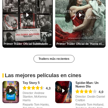
Primer Tráiler Oficial Subtitulado de 'Una última aventura: Detrás de cámaras de Stranger Things 5'
Primer Tráiler Oficial de 'Hasta el fin del mundo'
Trailers más recientes
Las mejores películas en cines
Toy Story 5
Spider-Man: Un
Nuevo Día
4,3
4,0
Director: Andrew
Stanton, McKenna
Director: Destin Daniel
Harris
Cretton
Reparto Tom Hanks,
Reparto Tom Holland,