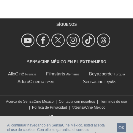
SÍGUENOS
SENSACINE MÉXICO EN EL EXTRANJERO
AlloCiné
Filmstarts
Beyazperde
Francia
Alemania
Turquía
AdoroCinema
Sensacine
Brasil
España
Acerca de SensaCine México
|
Contacta con nosotros
|
Términos de uso
|
Política de Privacidad
|
©SensaCine México
Al continuar navegando en SensaCine México, usted acepta
OK
el uso de cookies. Con ello se garantiza el correcto