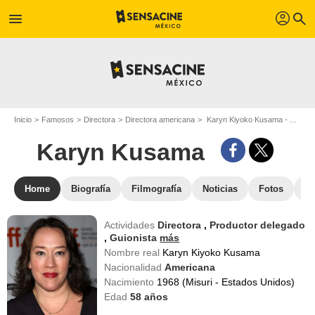
profil
menu
search
Inicio
Famosos
Directora
Directora americana
Karyn Kiyoko Kusama - Apodo : Karyn Kusama
Karyn Kusama
Home
Biografía
Filmografía
Noticias
Fotos
St
Actividades
Directora
,
Productor delegado
,
Guionista
más
Nombre real
Karyn Kiyoko Kusama
Nacionalidad
Americana
Nacimiento
1968 (Misuri - Estados Unidos)
Edad
58
años