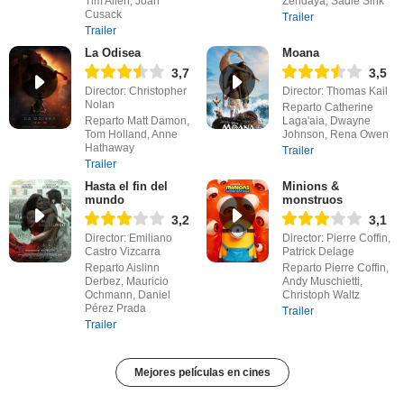
Tim Allen, Joan
Zendaya, Sadie Sink
Cusack
Trailer
Trailer
La Odisea
Moana
3,7
3,5
Director: Christopher
Director: Thomas Kail
Nolan
Reparto Catherine
Reparto Matt Damon,
Laga'aia, Dwayne
Tom Holland, Anne
Johnson, Rena Owen
Hathaway
Trailer
Trailer
Hasta el fin del
Minions &
mundo
monstruos
3,2
3,1
Director: Emiliano
Director: Pierre Coffin,
Castro Vizcarra
Patrick Delage
Reparto Aislinn
Reparto Pierre Coffin,
Derbez, Mauricio
Andy Muschietti,
Ochmann, Daniel
Christoph Waltz
Pérez Prada
Trailer
Trailer
Mejores películas en cines