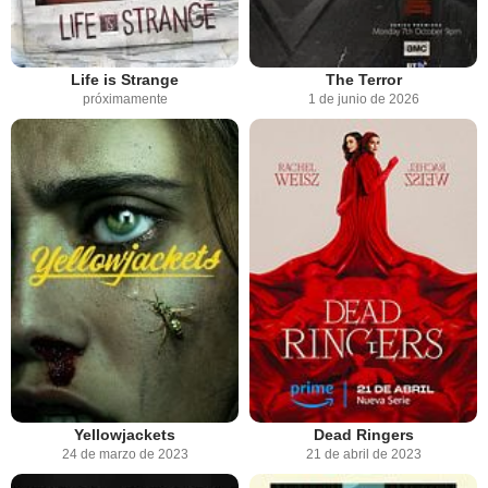
Life is Strange
The Terror
próximamente
1 de junio de 2026
Yellowjackets
Dead Ringers
24 de marzo de 2023
21 de abril de 2023