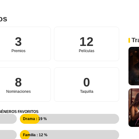
os
3
12
Tr
Premios
Películas
8
0
Nominaciones
Taquilla
GÉNEROS FAVORITOS
Drama : 19 %
Familia : 12 %