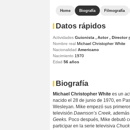
Home
Biografía
Filmografía
Datos rápidos
Actividades
Guionista
,
Actor
,
Director
Nombre real
Michael Christopher White
Nacionalidad
Americano
Nacimiento
1970
Edad
56
años
Biografía
Michael Christopher White
es un act
nacido el 28 de junio de 1970, en Pas
Wesleyan. Mike empezó sus primeros p
televisión
Dawnson’s Creek,
además 
Geeks.
Poco después, Mike debutó co
participar en la serie televisiva
Chuck