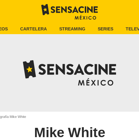
EOS
CARTELERA
STREAMING
SERIES
TELEV
grafía Mike White
Mike White