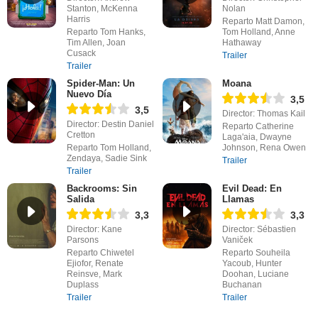
Stanton, McKenna
Nolan
Harris
Reparto Matt Damon,
Reparto Tom Hanks,
Tom Holland, Anne
Tim Allen, Joan
Hathaway
Cusack
Trailer
Trailer
Spider-Man: Un
Moana
Nuevo Día
3,5
3,5
Director: Thomas Kail
Director: Destin Daniel
Reparto Catherine
Cretton
Laga'aia, Dwayne
Reparto Tom Holland,
Johnson, Rena Owen
Zendaya, Sadie Sink
Trailer
Trailer
Backrooms: Sin
Evil Dead: En
Salida
Llamas
3,3
3,3
Director: Kane
Director: Sébastien
Parsons
Vaniček
Reparto Chiwetel
Reparto Souheila
Ejiofor, Renate
Yacoub, Hunter
Reinsve, Mark
Doohan, Luciane
Duplass
Buchanan
Trailer
Trailer