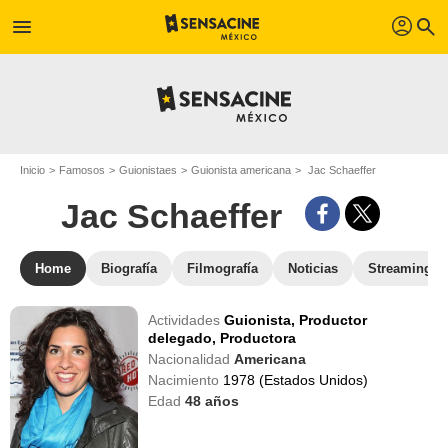
profil
menu
search
Inicio
Famosos
Guionistaes
Guionista americana
Jac Schaeffer
Jac Schaeffer
Home
Biografía
Filmografía
Noticias
Streaming
Actividades
Guionista,
Productor
delegado,
Productora
Nacionalidad
Americana
Nacimiento
1978 (Estados Unidos)
Edad
48
años