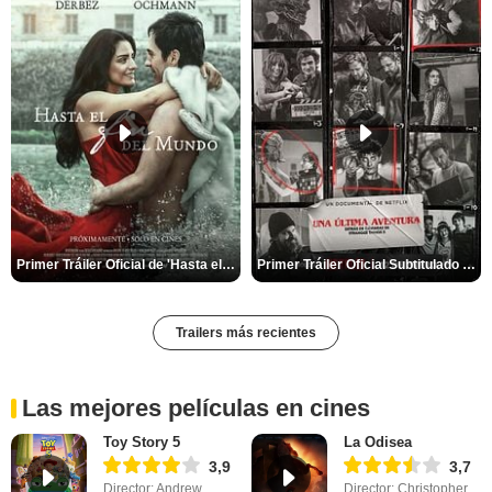
Primer Tráiler Oficial de 'Hasta el fin del mundo'
Primer Tráiler Oficial Subtitulado de 'Una última aventura: Detrás de cámaras de Stranger Things 5'
Trailers más recientes
Las mejores películas en cines
Toy Story 5
La Odisea
3,9
3,7
Director: Andrew
Director: Christopher