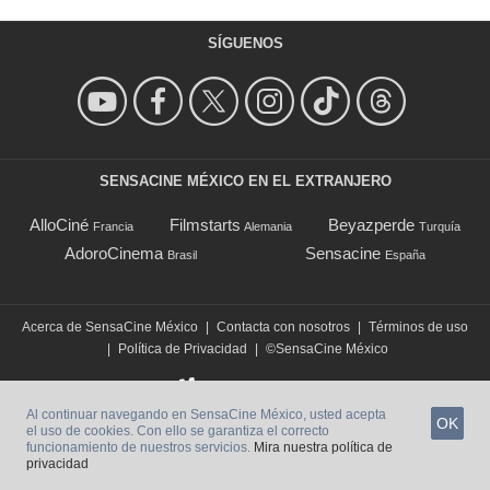
SÍGUENOS
SENSACINE MÉXICO EN EL EXTRANJERO
AlloCiné
Filmstarts
Beyazperde
Francia
Alemania
Turquía
AdoroCinema
Sensacine
Brasil
España
Acerca de SensaCine México
|
Contacta con nosotros
|
Términos de uso
|
Política de Privacidad
|
©SensaCine México
Al continuar navegando en SensaCine México, usted acepta
OK
el uso de cookies. Con ello se garantiza el correcto
funcionamiento de nuestros servicios.
Mira nuestra política de
privacidad