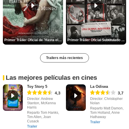
Primer Tráiler Oficial de 'Hasta el fin del mundo'
Primer Tráiler Oficial Subtitulado de 'Una última aventura: Detrás de cámaras de Stranger Things 5'
Trailers más recientes
Las mejores películas en cines
Toy Story 5
La Odisea
4,3
3,7
Director: Andrew
Director: Christopher
Stanton, McKenna
Nolan
Harris
Reparto Matt Damon,
Reparto Tom Hanks,
Tom Holland, Anne
Tim Allen, Joan
Hathaway
Cusack
Trailer
Trailer