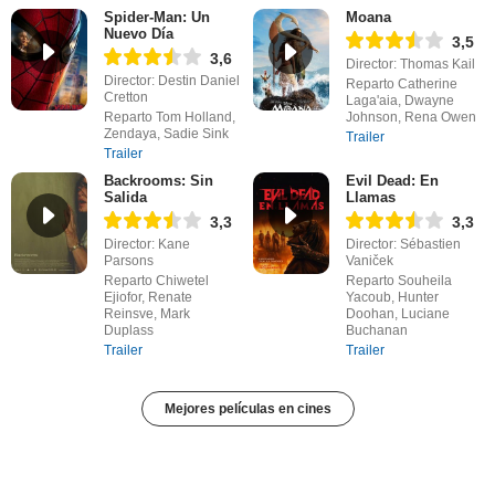
Spider-Man: Un
Moana
Nuevo Día
3,5
3,6
Director: Thomas Kail
Director: Destin Daniel
Reparto Catherine
Cretton
Laga'aia, Dwayne
Reparto Tom Holland,
Johnson, Rena Owen
Zendaya, Sadie Sink
Trailer
Trailer
Backrooms: Sin
Evil Dead: En
Salida
Llamas
3,3
3,3
Director: Kane
Director: Sébastien
Parsons
Vaniček
Reparto Chiwetel
Reparto Souheila
Ejiofor, Renate
Yacoub, Hunter
Reinsve, Mark
Doohan, Luciane
Duplass
Buchanan
Trailer
Trailer
Mejores películas en cines