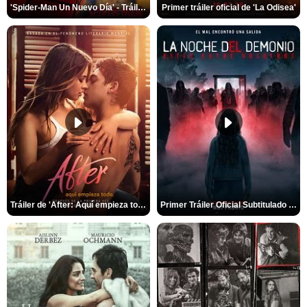
'Spider-Man Un Nuevo Día' - Tráiler oficial subtitulado
Primer tráiler oficial de 'La Odisea'
Tráiler de 'After: Aquí empieza todo'
Primer Tráiler Oficial Subtitulado de 'La Noche Del Demonio: Están Entre Nosotros'