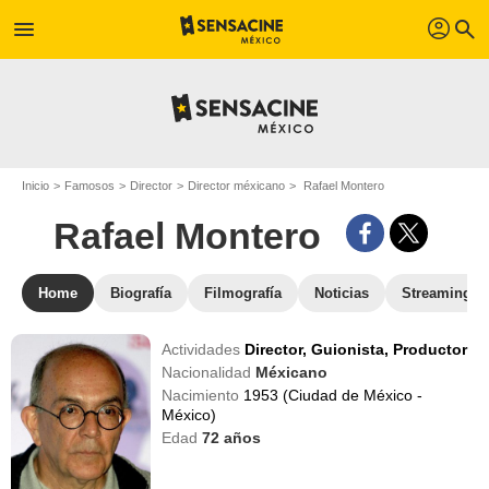
profil
menu
search
Inicio
Famosos
Director
Director méxicano
Rafael Montero
Rafael Montero
Home
Biografía
Filmografía
Noticias
Streaming
Actividades
Director,
Guionista,
Productor
Nacionalidad
Méxicano
Nacimiento
1953 (Ciudad de México -
México)
Edad
72
años