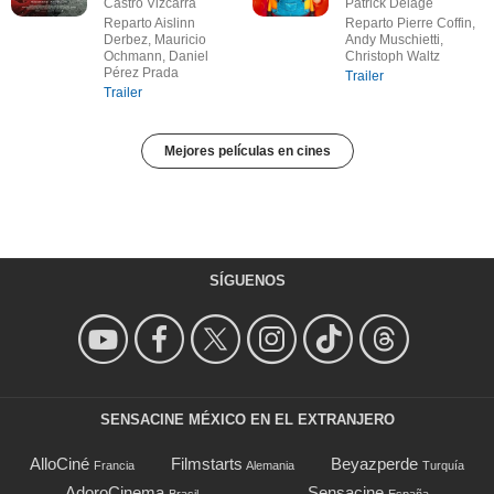
Castro Vizcarra
Patrick Delage
Reparto Aislinn
Reparto Pierre Coffin,
Derbez, Mauricio
Andy Muschietti,
Ochmann, Daniel
Christoph Waltz
Pérez Prada
Trailer
Trailer
Mejores películas en cines
SÍGUENOS
SENSACINE MÉXICO EN EL EXTRANJERO
AlloCiné
Filmstarts
Beyazperde
Francia
Alemania
Turquía
AdoroCinema
Sensacine