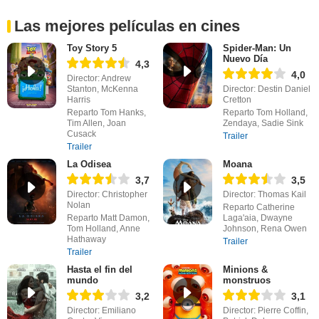
Las mejores películas en cines
Toy Story 5
Spider-Man: Un
Nuevo Día
4,3
4,0
Director: Andrew
Stanton, McKenna
Director: Destin Daniel
Harris
Cretton
Reparto Tom Hanks,
Reparto Tom Holland,
Tim Allen, Joan
Zendaya, Sadie Sink
Cusack
Trailer
Trailer
La Odisea
Moana
3,7
3,5
Director: Christopher
Director: Thomas Kail
Nolan
Reparto Catherine
Reparto Matt Damon,
Laga'aia, Dwayne
Tom Holland, Anne
Johnson, Rena Owen
Hathaway
Trailer
Trailer
Hasta el fin del
Minions &
mundo
monstruos
3,2
3,1
Director: Emiliano
Director: Pierre Coffin,