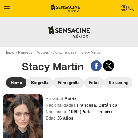
profil
menu
search
Inicio
Famosos
Actrizes
Actriz francesa
Stacy Martin
Stacy Martin
Home
Biografía
Filmografía
Fotos
Streaming
Actividad
Actriz
Nacionalidades
Francesa,
Británica
Nacimiento
1990 (París - Francia)
Edad
36
años