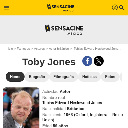
profil
menu
search
Inicio
Famosos
Actores
Actor británico
Tobias Edward Heslewood Jones - Apodo : Toby Jones
Toby Jones
Home
Biografía
Filmografía
Noticias
Fotos
St
Actividad
Actor
Nombre real
Tobias Edward Heslewood Jones
Nacionalidad
Británico
Nacimiento
1966 (Oxford, Inglaterra, - Reino
Unido)
Edad
59
años