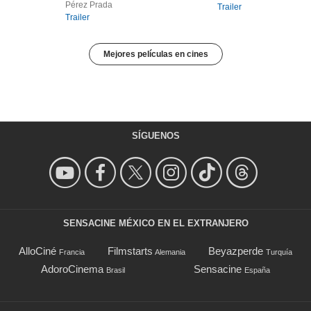
Pérez Prada
Trailer
Trailer
Mejores películas en cines
SÍGUENOS
SENSACINE MÉXICO EN EL EXTRANJERO
AlloCiné
Filmstarts
Beyazperde
Francia
Alemania
Turquía
AdoroCinema
Sensacine
Brasil
España