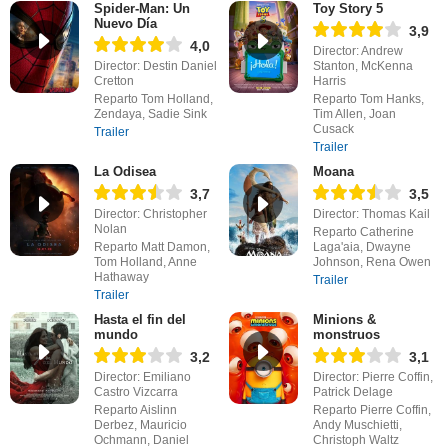
Spider-Man: Un
Toy Story 5
Nuevo Día
3,9
4,0
Director: Andrew
Director: Destin Daniel
Stanton, McKenna
Cretton
Harris
Reparto Tom Holland,
Reparto Tom Hanks,
Zendaya, Sadie Sink
Tim Allen, Joan
Cusack
Trailer
Trailer
La Odisea
Moana
3,7
3,5
Director: Christopher
Director: Thomas Kail
Nolan
Reparto Catherine
Reparto Matt Damon,
Laga'aia, Dwayne
Tom Holland, Anne
Johnson, Rena Owen
Hathaway
Trailer
Trailer
Hasta el fin del
Minions &
mundo
monstruos
3,2
3,1
Director: Emiliano
Director: Pierre Coffin,
Castro Vizcarra
Patrick Delage
Reparto Aislinn
Reparto Pierre Coffin,
Derbez, Mauricio
Andy Muschietti,
Ochmann, Daniel
Christoph Waltz