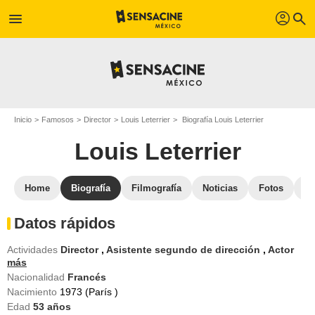
profil
menu
search
Inicio
Famosos
Director
Louis Leterrier
Biografía Louis Leterrier
Louis Leterrier
Home
Biografía
Filmografía
Noticias
Fotos
St
Datos rápidos
Actividades
Director
,
Asistente segundo de dirección
,
Actor
más
Nacionalidad
Francés
Nacimiento
1973 (París )
Edad
53
años