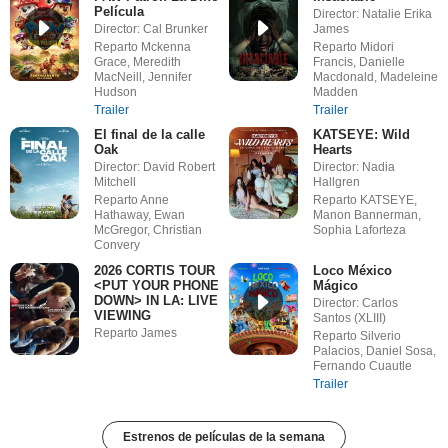
Película
Director: Natalie Erika
Director: Cal Brunker
James
Reparto Mckenna
Reparto Midori
Grace, Meredith
Francis, Danielle
MacNeill, Jennifer
Macdonald, Madeleine
Hudson
Madden
Trailer
Trailer
El final de la calle
KATSEYE: Wild
Oak
Hearts
Director: David Robert
Director: Nadia
Mitchell
Hallgren
Reparto Anne
Reparto KATSEYE,
Hathaway, Ewan
Manon Bannerman,
McGregor, Christian
Sophia Laforteza
Convery
2026 CORTIS TOUR
Loco México
<PUT YOUR PHONE
Mágico
DOWN> IN LA: LIVE
Director: Carlos
VIEWING
Santos (XLIII)
Reparto James
Reparto Silverio
Palacios, Daniel Sosa,
Fernando Cuautle
Trailer
Estrenos de películas de la semana