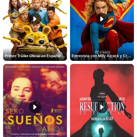
Primer Tráiler Oficial en Español de 'Marsupilami: Caos a Bordo'
Entrevista con Milly Alcock y Craig Gillespie por 'Supergirl'