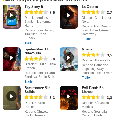
Toy Story 5
La Odisea
3,9
3,7
Director: Andrew
Director: Christopher
Stanton, McKenna
Nolan
Harris
Reparto Matt Damon,
Reparto Tom Hanks,
Tom Holland, Anne
Tim Allen, Joan
Hathaway
Cusack
Trailer
Trailer
Spider-Man: Un
Moana
Nuevo Día
3,5
3,6
Director: Thomas Kail
Director: Destin Daniel
Reparto Catherine
Cretton
Laga'aia, Dwayne
Reparto Tom Holland,
Johnson, Rena Owen
Zendaya, Sadie Sink
Trailer
Trailer
Backrooms: Sin
Evil Dead: En
Salida
Llamas
3,3
3,3
Director: Kane
Director: Sébastien
Parsons
Vaniček
Reparto Chiwetel
Reparto Souheila
Ejiofor, Renate
Yacoub, Hunter