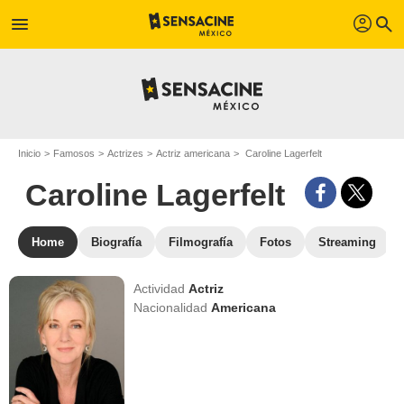
profil
menu
search
Inicio
Famosos
Actrizes
Actriz americana
Caroline Lagerfelt
Caroline Lagerfelt
Home
Biografía
Filmografía
Fotos
Streaming
Actividad
Actriz
Nacionalidad
Americana