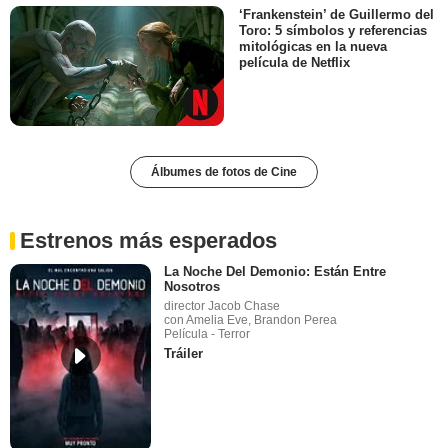
‘Frankenstein’ de Guillermo del
Toro: 5 símbolos y referencias
mitológicas en la nueva
película de Netflix
Álbumes de fotos de Cine
Estrenos más esperados
La Noche Del Demonio: Están Entre
Nosotros
director Jacob Chase
con Amelia Eve, Brandon Perea
Película - Terror
Tráiler