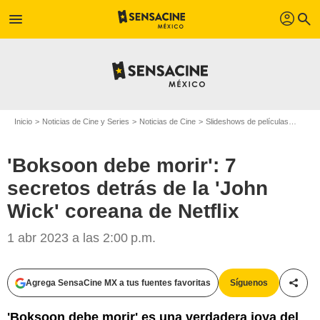
profil
menu
search
Inicio
Noticias de Cine y Series
Noticias de Cine
Slideshows de películas
'Bokso
'Boksoon debe morir': 7
secretos detrás de la 'John
Wick' coreana de Netflix
1 abr 2023 a las 2:00 p.m.
Agrega SensaCine MX a tus fuentes favoritas
Síguenos
Compa
'Boksoon debe morir' es una verdadera joya del