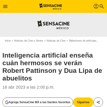
profil
menu
search
Inicio
Noticias de Cine y Series
Noticias de Cine
Slideshows de películas
Inteli
Inteligencia artificial enseña
cuán hermosos se verán
Robert Pattinson y Dua Lipa de
abuelitos
16 abr 2023 a las 2:00 p.m.
Agrega SensaCine MX a tus fuentes favoritas
Síguenos
Compa