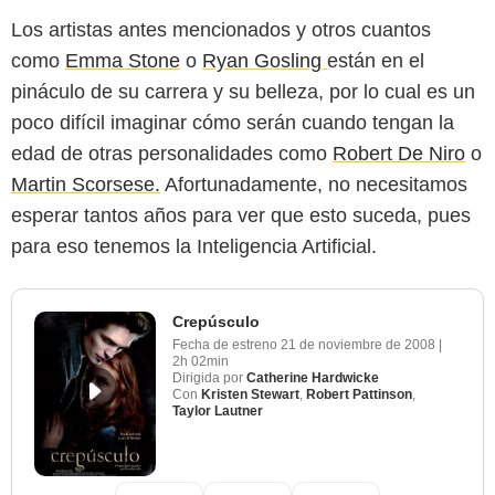
Los artistas antes mencionados y otros cuantos
como
Emma Stone
o
Ryan Gosling
están en el
pináculo de su carrera y su belleza, por lo cual es un
poco difícil imaginar cómo serán cuando tengan la
edad de otras personalidades como
Robert De Niro
o
Martin Scorsese.
Afortunadamente, no necesitamos
esperar tantos años para ver que esto suceda, pues
para eso tenemos la Inteligencia Artificial.
Crepúsculo
Fecha de estreno
21 de noviembre de 2008
|
2h 02min
Dirigida por
Catherine Hardwicke
Con
Kristen Stewart
,
Robert Pattinson
,
Taylor Lautner
alperyesiltas