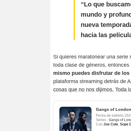
Lo que buscamo
mundo y profundi
nueva temporada
hacia las pelícu
Si quieres maratonear una serie 
toda clase de géneros, entonces
mismo puedes disfrutar de los
plataforma streaming detrás de
A
cosas que no nos dijimos
,
Toda l
Gangs of Londo
Fecha de estreno
202
Series :
Gangs of Lon
Con
Joe Cole
,
Sope D