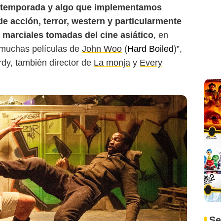
a temporada y algo que implementamos
e acción, terror, western y particularmente
s marciales tomadas del cine asiático
, en
 muchas películas de
John Woo
(
Hard Boiled
)”,
dy, también director de
La monja
y
Every
Se