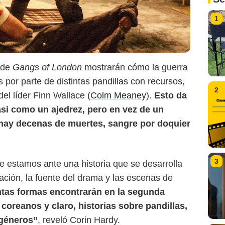
1
LIONSGATE+
 de
Gangs of London
mostrarán cómo la guerra
s por parte de distintas pandillas con recursos,
2
el líder Finn Wallace (
Colm Meaney
).
Esto da
asi como un ajedrez, pero en vez de un
 hay decenas de muertes, sangre por doquier
3
que estamos ante una historia que se desarrolla
ación, la fuente del drama y las escenas de
ntas formas encontrarán en la segunda
coreanos y claro, historias sobre pandillas,
 géneros”
, reveló Corin Hardy.