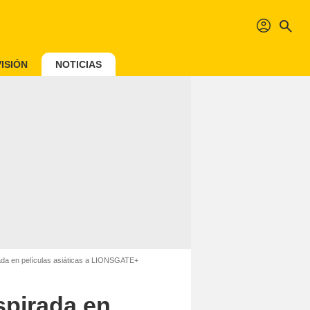
profil
search
ISIÓN
NOTICIAS
rada en películas asiáticas a LIONSGATE+
spirada en