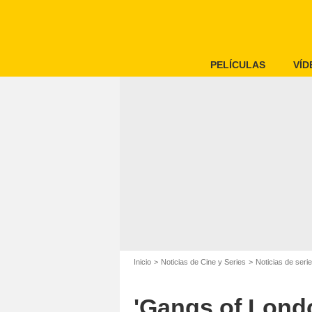
PELÍCULAS
VÍD
Inicio
Noticias de Cine y Series
Noticias de seri
'Gangs of Londo