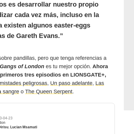
s es desarrollar nuestro propio
zar cada vez más, incluso en la
 existen algunos easter-eggs
las de Gareth Evans.
sobre pandillas, pero que tenga referencias a
Gangs of London
es tu mejor opción.
Ahora
 primeros tres episodios en LIONSGATE+,
mistades peligrosas
,
Un paso adelante
,
Las
a sangre
o
The Queen Serpent
.
n
0-04-23
don
irisu
,
Lucian Msamati