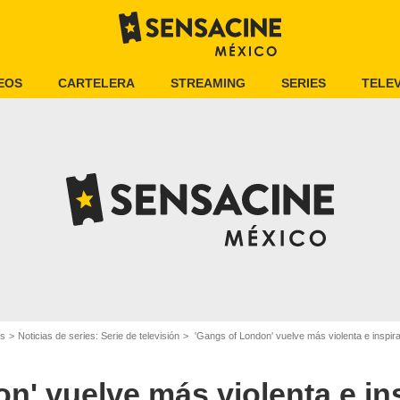
EOS
CARTELERA
STREAMING
SERIES
TELEV
es
Noticias de series: Serie de televisión
'Gangs of London' vuelve más violenta e inspi
n' vuelve más violenta e in