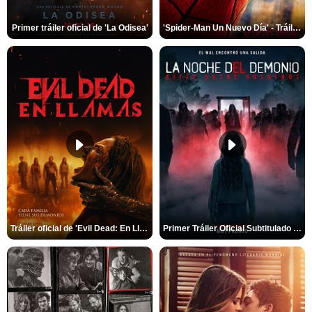
Primer tráiler oficial de 'La Odisea'
'Spider-Man Un Nuevo Día' - Tráiler oficial subtitulado
Tráiler oficial de 'Evil Dead: En Llamas'
Primer Tráiler Oficial Subtitulado de 'La Noche Del Demonio: Están Entre Nosotros'