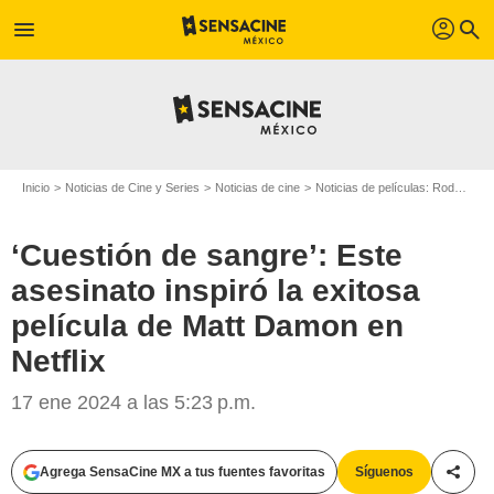
profil
menu
search
Inicio
Noticias de Cine y Series
Noticias de cine
Noticias de películas: Rodajes
‘Cuestión de sangre’: Este
asesinato inspiró la exitosa
película de Matt Damon en
Netflix
17 ene 2024 a las 5:23 p.m.
Agrega SensaCine MX a tus fuentes favoritas
Síguenos
Compa