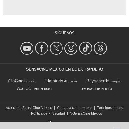
SÍGUENOS
SENSACINE MÉXICO EN EL EXTRANJERO
AlloCiné
Filmstarts
Beyazperde
Francia
Alemania
Turquía
AdoroCinema
Sensacine
Brasil
España
Acerca de SensaCine México
|
Contacta con nosotros
|
Términos de uso
|
Política de Privacidad
|
©SensaCine México