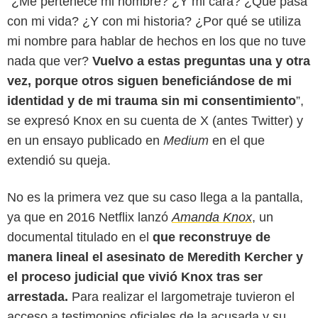
“¿Me pertenece mi nombre? ¿Y mi cara? ¿Qué pasa
con mi vida? ¿Y con mi historia? ¿Por qué se utiliza
mi nombre para hablar de hechos en los que no tuve
nada que ver?
Vuelvo a estas preguntas una y otra
vez, porque otros siguen beneficiándose de mi
identidad y de mi trauma sin mi consentimiento
”,
se expresó Knox en su cuenta de X (antes Twitter) y
en un ensayo publicado en
Medium
en el que
extendió su queja.
No es la primera vez que su caso llega a la pantalla,
ya que en 2016 Netflix lanzó
Amanda Knox
, un
documental titulado en el
que reconstruye de
manera lineal el asesinato de Meredith Kercher y
el proceso judicial que vivió Knox tras ser
arrestada.
Para realizar el largometraje tuvieron el
acceso a testimonios oficiales de la acusada y su