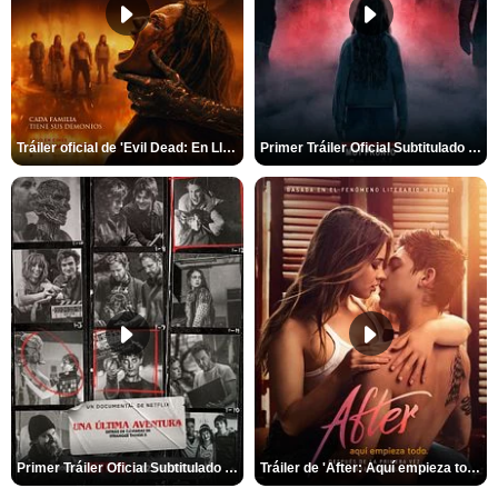
Tráiler oficial de 'Evil Dead: En Llamas'
Primer Tráiler Oficial Subtitulado de 'La Noche Del Demonio: Están Entre Nosotros'
Primer Tráiler Oficial Subtitulado de 'Una última aventura: Detrás de cámaras de Stranger Things 5'
Tráiler de 'After: Aquí empieza todo'