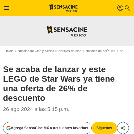
profil
menu
search
Inicio
Noticias de Cine y Series
Noticias de cine
Noticias de películas: Rodajes
Se acaba de lanzar y este
LEGO de Star Wars ya tiene
una oferta de 26% de
descuento
26 ago 2024 a las 5:15 p.m.
Agrega SensaCine MX a tus fuentes favoritas
Síguenos
Compa